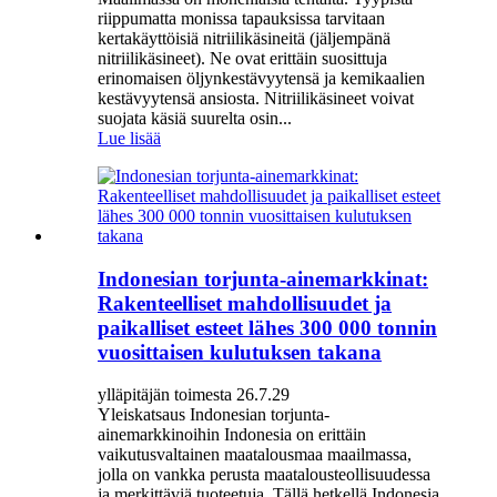
riippumatta monissa tapauksissa tarvitaan
kertakäyttöisiä nitriilikäsineitä (jäljempänä
nitriilikäsineet). Ne ovat erittäin suosittuja
erinomaisen öljynkestävyytensä ja kemikaalien
kestävyytensä ansiosta. Nitriilikäsineet voivat
suojata käsiä suurelta osin...
Lue lisää
Indonesian torjunta-ainemarkkinat:
Rakenteelliset mahdollisuudet ja
paikalliset esteet lähes 300 000 tonnin
vuosittaisen kulutuksen takana
ylläpitäjän toimesta 26.7.29
Yleiskatsaus Indonesian torjunta-
ainemarkkinoihin Indonesia on erittäin
vaikutusvaltainen maatalousmaa maailmassa,
jolla on vankka perusta maatalousteollisuudessa
ja merkittäviä tuoteetuja. Tällä hetkellä Indonesia