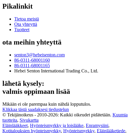
Pikalinkit
Tietoa meistä
Ota yhteyttä
Tuotteet
ota meihin yhteyttä
senton3@hebeisenton.com
86-0311-68001160
86-0311-68001165
Hebei Senton International Trading Co., Ltd.
lähetä kysely:
valmis oppimaan lisää
Mikään ei ole parempaa kuin nähdä lopputulos.
Klikkaa tästä saadaksesi tiedustelun
© Tekijänoikeus - 2010-2026: Kaikki oikeudet pidätetään.
Kuumia
tuotteita
,
Sivukartta
Eläinlääkkeet
,
Hyönteismyrkky ja loislääke
,
Enramysiini
,
Kotitalouksien hyönteismyrkky
,
Hyönteismyrkky
,
Eläinlääketiede
,