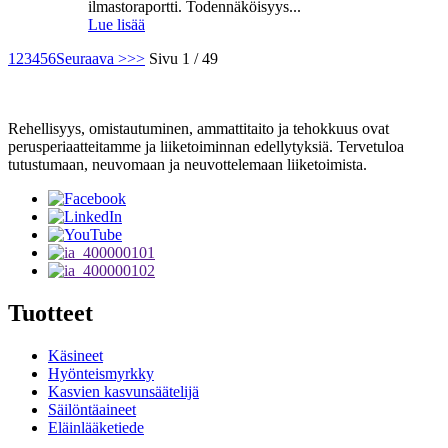
ilmastoraportti. Todennäköisyys...
Lue lisää
1
2
3
4
5
6
Seuraava >
>>
Sivu 1 / 49
Rehellisyys, omistautuminen, ammattitaito ja tehokkuus ovat
perusperiaatteitamme ja liiketoiminnan edellytyksiä. Tervetuloa
tutustumaan, neuvomaan ja neuvottelemaan liiketoimista.
Tuotteet
Käsineet
Hyönteismyrkky
Kasvien kasvunsäätelijä
Säilöntäaineet
Eläinlääketiede