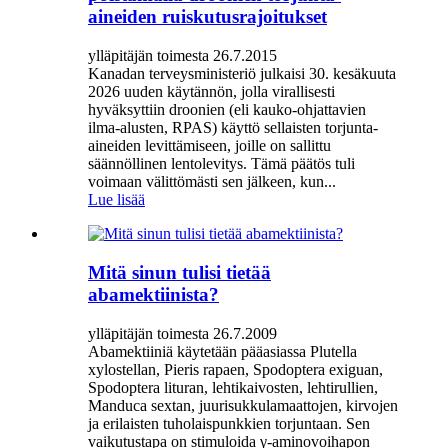
aineiden ruiskutusrajoitukset
ylläpitäjän toimesta 26.7.2015
Kanadan terveysministeriö julkaisi 30. kesäkuuta
2026 uuden käytännön, jolla virallisesti
hyväksyttiin droonien (eli kauko-ohjattavien
ilma-alusten, RPAS) käyttö sellaisten torjunta-
aineiden levittämiseen, joille on sallittu
säännöllinen lentolevitys. Tämä päätös tuli
voimaan välittömästi sen jälkeen, kun...
Lue lisää
Mitä sinun tulisi tietää
abamektiinista?
ylläpitäjän toimesta 26.7.2009
Abamektiiniä käytetään pääasiassa Plutella
xylostellan, Pieris rapaen, Spodoptera exiguan,
Spodoptera lituran, lehtikaivosten, lehtirullien,
Manduca sextan, juurisukkulamaattojen, kirvojen
ja erilaisten tuholaispunkkien torjuntaan. Sen
vaikutustapa on stimuloida γ-aminovoihapon