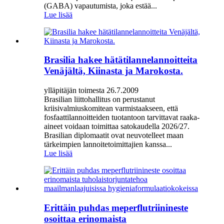
(GABA) vapautumista, joka estää...
Lue lisää
Brasilia hakee hätätilannelannoitteita
Venäjältä, Kiinasta ja Marokosta.
ylläpitäjän toimesta 26.7.2009
Brasilian liittohallitus on perustanut
kriisivalmiuskomitean varmistaakseen, että
fosfaattilannoitteiden tuotantoon tarvittavat raaka-
aineet voidaan toimittaa satokaudella 2026/27.
Brasilian diplomaatit ovat neuvotelleet maan
tärkeimpien lannoitetoimittajien kanssa...
Lue lisää
Erittäin puhdas meperflutriinineste
osoittaa erinomaista