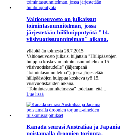
Valtioneuvosto on julkaissut
toimintasuunnitelman, jossa
järjestetään hiilihuipputyötä "14.
viisivuotissuunnitelman" aikana.
ylläpitäjän toimesta 26.7.2015
Valtioneuvosto julkaisi hiljattain "Hiilipäästöjen
huippua koskevan toimintasuunnitelman 15.
viisivuotiskaudelle" (jäljempänä
"toimintasuunnitelma"), jossa järjestetään
hiilipäästöjen huippua koskeva työ 15.
viisivuotiskauden aikana.
"Toimintasuunnitelmassa" todetaan, että...
Lue lisää
Kanada seurasi Australiaa ja Japania
poistamalla droonien torjunta-