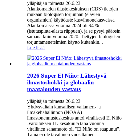
ylläpitäjän toimesta 26.6.23
Alankomaiden tilastokeskuksen (CBS) tietojen
mukaan biologisen torjunnan (elävien
organismien) käyttöaste kasvihuonekasveissa
Alankomaissa vuonna 2024 oli 94 %
(istutuspinta-alasta riippuen), ja se pysyi pääosin
samana kuin vuonna 2020. Tiettyjen biologisten
torjuntamenetelmien käyttö kuitenkin...
Lue lisää
2026 Super El Niño: Lähestyvä
ilmastoshokki ja globaalin
maatalouden vastaus
ylläpitäjän toimesta 26.6.23
Yhdysvaltain kansallisen valtameri- ja
ilmakehähallinnon (NOAA)
ilmastonennustuskeskus antoi virallisesti El Niño
-varoituksen 11. kesäkuuta tänä vuonna –
virallinen sanamuoto oli "El Niño on saapunut".
Tämä ei ole tavallinen vuosittainen