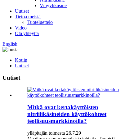
Vinyylikäsine
Uutiset
Tietoa meistä
Tuoteluettelo
Video
Ota yhteyttä
English
Kotiin
Uutiset
Uutiset
Mitkä ovat kertakäyttöisten
nitriilikäsineiden käyttökohteet
teollisuusmarkkinoilla?
ylläpitäjän toimesta 26.7.29
Maailmassa on monenlaisia ​​tehtaita. Tyypistä