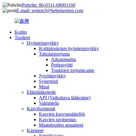
Puhelin: 86-0311-68001160
E-mail: senton3@hebeisenton.com
Kotiin
Tuotteet
Hyönteismyrkky
Kotitalouksien hyönteismyrkky
Tuholaistorjunta
Aikuismurha
Perhosyötti
Toukkien torjunta-aine
Jyrsijämyrkky
Synergisti
Muut
Eläinlääketiede
API (Vaikuttava lääkeaine)
Valmistelu
Kasvihormonit
Kasvien kasvunsäätelijä
Kasvien ravitsemus
Maatalouden apuaineet
Käsineet
Nitriilikäsine