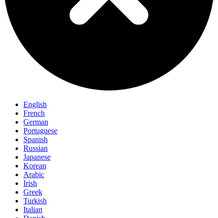
English
French
German
Portuguese
Spanish
Russian
Japanese
Korean
Arabic
Irish
Greek
Turkish
Italian