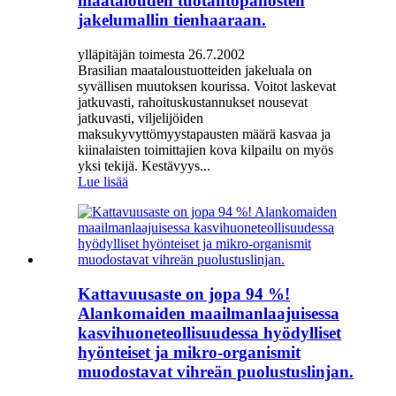
maatalouden tuotantopanosten
jakelumallin tienhaaraan.
ylläpitäjän toimesta 26.7.2002
Brasilian maataloustuotteiden jakeluala on
syvällisen muutoksen kourissa. Voitot laskevat
jatkuvasti, rahoituskustannukset nousevat
jatkuvasti, viljelijöiden
maksukyvyttömyystapausten määrä kasvaa ja
kiinalaisten toimittajien kova kilpailu on myös
yksi tekijä. Kestävyys...
Lue lisää
Kattavuusaste on jopa 94 ​​%!
Alankomaiden maailmanlaajuisessa
kasvihuoneteollisuudessa hyödylliset
hyönteiset ja mikro-organismit
muodostavat vihreän puolustuslinjan.