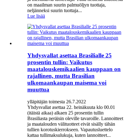
on maailman suurin palmuöljyn tuottaja,
neljänneksi suurin tuottaja...
Lue lisää
Yhdysvallat asettaa Brasilialle 25
prosentin tullin: Vaikutus
maatalouskemikaalien kauppaan on
rajallinen, mutta Brasilian
ulkomaankaupan maisema voi
muuttua
ylläpitäjän toimesta 26.7.2022
Yhdysvallat asettaa 22. heinäkuuta klo 00.01
(itäistä aikaa) alkaen 25 prosentin tullin
Brasiliasta peräisin oleville tavaroille. Lannoitteet
ja maatalouden välituotteet eivät sisälly tähän
tullien korotuskierrokseen. Vapautusluettelo
kattaa tullimaksulukuja, kuten lannoitteet...