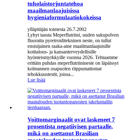
tuholaistorjuntatehoa
maailmanlaajuisissa
hygieniaformulaatiokokeissa
ylläpitäjän toimesta 26.7.2002
Lyhyt tausta Meperflutriini, uuden sukupolven
fluorattu pyretroiditekninen neste, on tullut
ensisijainen raaka-aine maailmanlaajuisille
kotitalous- ja kansanterveydellisille
hyönteismyrkkyille vuonna 2026. Tehtaamme
erittäin puhdas meperflutriinineste on läpäissyt
kolmannen osapuolen riippumattomat
tehokkuustestit, joissa...
Lue lisää
Voittomarginaalit ovat laskeneet 7
prosentista negatiivisen partaalle,
mikä on asettanut Brasilian