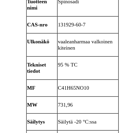
Tuotteen
Spinosadi
nimi
CAS-nro
131929-60-7
Ulkonäkö
vaaleanharmaa valkoinen
kiteinen
Tekniset
95 % TC
tiedot
MF
C41H65NO10
MW
731,96
Säilytys
Säilytä -20 °C:ssa