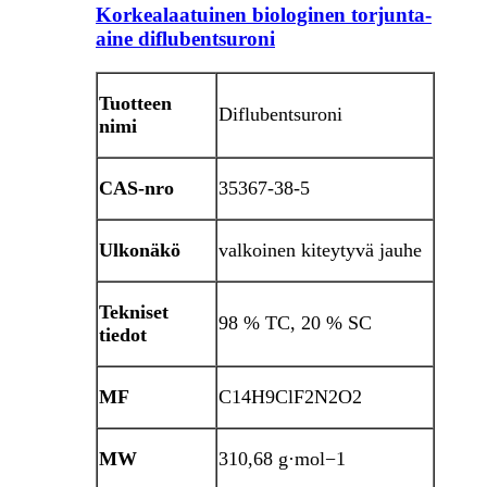
Korkealaatuinen biologinen torjunta-
aine diflubentsuroni
Tuotteen
Diflubentsuroni
nimi
CAS-nro
35367-38-5
Ulkonäkö
valkoinen kiteytyvä jauhe
Tekniset
98 % TC, 20 % SC
tiedot
MF
C14H9ClF2N2O2
MW
310,68 g·mol−1