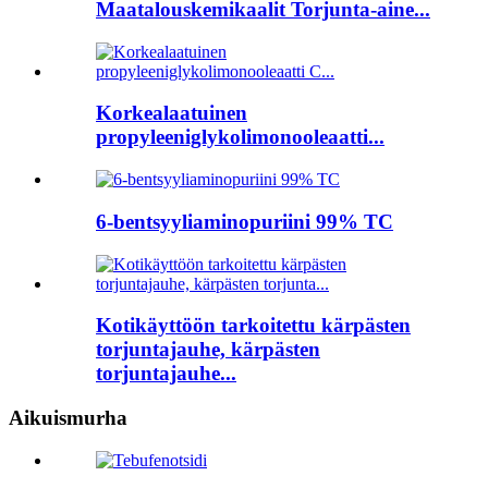
Maatalouskemikaalit Torjunta-aine...
Korkealaatuinen
propyleeniglykolimonooleaatti...
6-bentsyyliaminopuriini 99% TC
Kotikäyttöön tarkoitettu kärpästen
torjuntajauhe, kärpästen
torjuntajauhe...
Aikuismurha