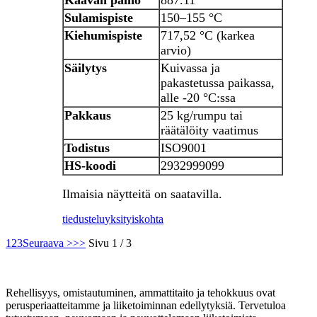
Sulamispiste
150–155 °C
Kiehumispiste
717,52 °C (karkea
arvio)
Säilytys
Kuivassa ja
pakastetussa paikassa,
alle -20 °C:ssa
Pakkaus
25 kg/rumpu tai
räätälöity vaatimus
Todistus
ISO9001
HS-koodi
2932999099
Ilmaisia ​​näytteitä on saatavilla.
tiedustelu
yksityiskohta
1
2
3
Seuraava >
>>
Sivu 1 / 3
Rehellisyys, omistautuminen, ammattitaito ja tehokkuus ovat
perusperiaatteitamme ja liiketoiminnan edellytyksiä. Tervetuloa