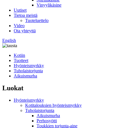
Vinyylikäsine
Uutiset
Tietoa meistä
Tuoteluettelo
Video
Ota yhteyttä
English
Kotiin
Tuotteet
Hyönteismyrkky
Tuholaistorjunta
Aikuismurha
Luokat
Hyönteismyrkky
Kotitalouksien hyönteismyrkky
Tuholaistorjunta
Aikuismurha
Perhosyötti
Toukkien torjunta-aine