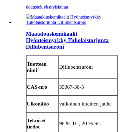
tiedustelu
yksityiskohta
Maatalouskemikaalit
Hyönteismyrkky Tuholaistorjunta
Diflubentsuroni
Tuotteen
Diflubentsuroni
nimi
CAS-nro
35367-38-5
Ulkonäkö
valkoinen kiteinen jauhe
Tekniset
98 % TC, 20 % SC
tiedot