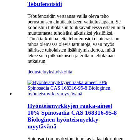
Tebufenotsidi
Tebufenosidin vertaansa vailla oleva teho
perustuu sen ainutlaatuiseen vaikutustapaan. Se
kohdistuu tuholaisiin toukkavaiheessa estäen niitä
muuttumasta tuhoisiksi aikuisiksi yksilöiksi.
Tämä tarkoittaa, että tebufenosidi ei ainoastaan ​​
tuhoa olemassa olevia tartuntoja, vaan myös
häiritsee tuholaisten lisääntymiskiertoa, mikä
tekee siitä pitkäaikaisen ja erittäin tehokkaan
ratkaisun.
tiedustelu
yksityiskohta
Hyönteismyrkkyjen raaka-aineet
10% Spinosadia CAS 168316-95-8
Biologinen hyönteismyrkky
myytävänä
Spinosadi on myrkytön, tehokas ja laajakirjoinen