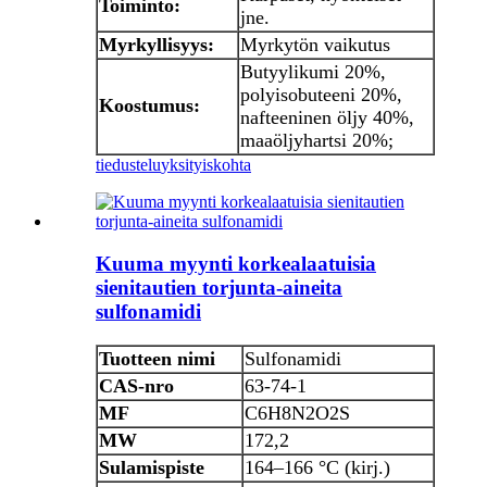
Toiminto:
jne.
Myrkyllisyys:
Myrkytön vaikutus
Butyylikumi 20%,
polyisobuteeni 20%,
Koostumus:
nafteeninen öljy 40%,
maaöljyhartsi 20%;
tiedustelu
yksityiskohta
Kuuma myynti korkealaatuisia
sienitautien torjunta-aineita
sulfonamidi
Tuotteen nimi
Sulfonamidi
CAS-nro
63-74-1
MF
C6H8N2O2S
MW
172,2
Sulamispiste
164–166 °C (kirj.)