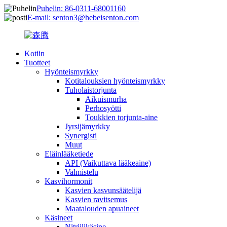
Puhelin: 86-0311-68001160
E-mail: senton3@hebeisenton.com
Kotiin
Tuotteet
Hyönteismyrkky
Kotitalouksien hyönteismyrkky
Tuholaistorjunta
Aikuismurha
Perhosyötti
Toukkien torjunta-aine
Jyrsijämyrkky
Synergisti
Muut
Eläinlääketiede
API (Vaikuttava lääkeaine)
Valmistelu
Kasvihormonit
Kasvien kasvunsäätelijä
Kasvien ravitsemus
Maatalouden apuaineet
Käsineet
Nitriilikäsine