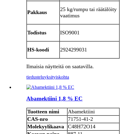
25 kg/rumpu tai räätälöity
Pakkaus
vaatimus
Todistus
ISO9001
HS-koodi
2924299031
Ilmaisia ​​näytteitä on saatavilla.
tiedustelu
yksityiskohta
Abamektiini 1,8 % EC
Tuotteen nimi
Abamektiini
CAS-nro
71751-41-2
Molekyylikaava
C48H72O14
Kaavan paino
887.11