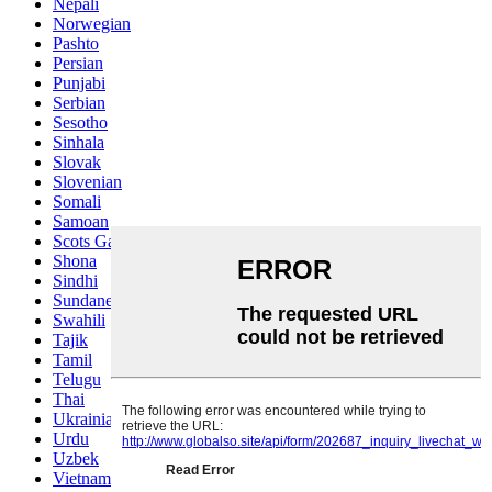
Nepali
Norwegian
Pashto
Persian
Punjabi
Serbian
Sesotho
Sinhala
Slovak
Slovenian
Somali
Samoan
Scots Gaelic
Shona
Sindhi
Sundanese
Swahili
Tajik
Tamil
Telugu
Thai
Ukrainian
Urdu
Uzbek
Vietnamese