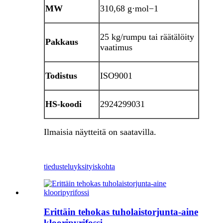
MW
310,68 g·mol−1
25 kg/rumpu tai räätälöity
Pakkaus
vaatimus
Todistus
ISO9001
HS-koodi
2924299031
Ilmaisia ​​näytteitä on saatavilla.
tiedustelu
yksityiskohta
Erittäin tehokas tuholaistorjunta-aine
klooripyrifossi