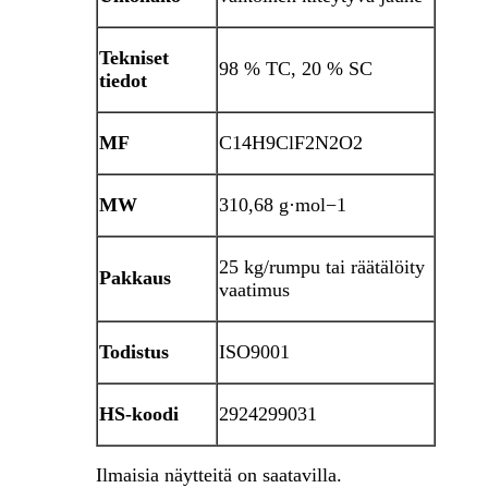
Tekniset
98 % TC, 20 % SC
tiedot
MF
C14H9ClF2N2O2
MW
310,68 g·mol−1
25 kg/rumpu tai räätälöity
Pakkaus
vaatimus
Todistus
ISO9001
HS-koodi
2924299031
Ilmaisia ​​näytteitä on saatavilla.