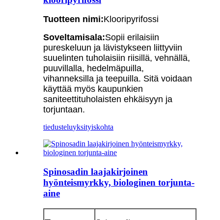
Tuotteen nimi:
Klooripyrifossi
Soveltamisala:
Sopii erilaisiin
pureskeluun ja lävistykseen liittyviin
suuelinten tuholaisiin riisillä, vehnällä,
puuvillalla, hedelmäpuilla,
vihanneksilla ja teepuilla. Sitä voidaan
käyttää myös kaupunkien
saniteettituholaisten ehkäisyyn ja
torjuntaan.
tiedustelu
yksityiskohta
Spinosadin laajakirjoinen
hyönteismyrkky, biologinen torjunta-
aine