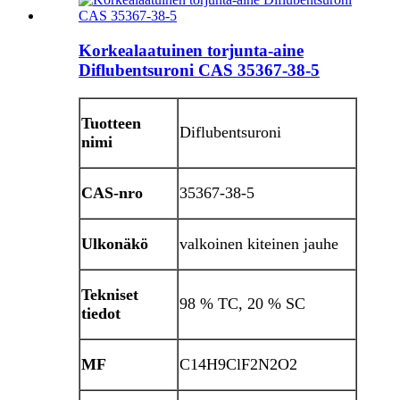
Korkealaatuinen torjunta-aine
Diflubentsuroni CAS 35367-38-5
Tuotteen
Diflubentsuroni
nimi
CAS-nro
35367-38-5
Ulkonäkö
valkoinen kiteinen jauhe
Tekniset
98 % TC, 20 % SC
tiedot
MF
C14H9ClF2N2O2