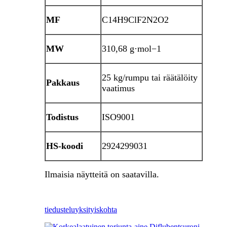
MF
C14H9ClF2N2O2
MW
310,68 g·mol−1
25 kg/rumpu tai räätälöity
Pakkaus
vaatimus
Todistus
ISO9001
HS-koodi
2924299031
Ilmaisia ​​näytteitä on saatavilla.
tiedustelu
yksityiskohta