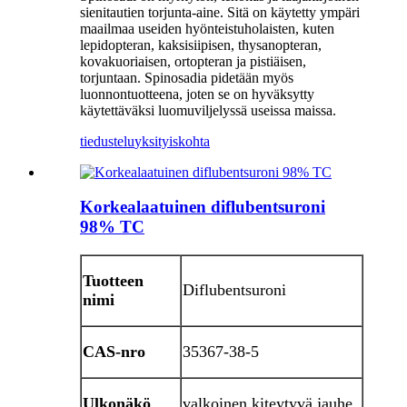
sienitautien torjunta-aine. Sitä on käytetty ympäri
maailmaa useiden hyönteistuholaisten, kuten
lepidopteran, kaksisiipisen, thysanopteran,
kovakuoriaisen, ortopteran ja pistiäisen,
torjuntaan. Spinosadia pidetään myös
luonnontuotteena, joten se on hyväksytty
käytettäväksi luomuviljelyssä useissa maissa.
tiedustelu
yksityiskohta
Korkealaatuinen diflubentsuroni
98% TC
Tuotteen
Diflubentsuroni
nimi
CAS-nro
35367-38-5
Ulkonäkö
valkoinen kiteytyvä jauhe