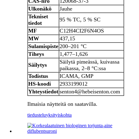
CAS-nro
120068-37-3
Ulkonäkö
Jauhe
Tekniset
95 % TC, 5 % SC
tiedot
MF
C12H4CI2F6N4OS
MW
437,15
Sulamispiste
200–201 °C
Tiheys
1,477–1,626
Säilytä pimeässä, kuivassa
Säilytys
paikassa, 2–8 °C:ssa
Todistus
ICAMA, GMP
HS-koodi
2933199012
Yhteystiedot
senton4@hebeisenton.com
Ilmaisia ​​näytteitä on saatavilla.
tiedustelu
yksityiskohta