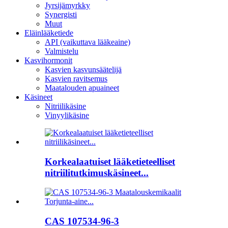
Jyrsijämyrkky
Synergisti
Muut
Eläinlääketiede
API (vaikuttava lääkeaine)
Valmistelu
Kasvihormonit
Kasvien kasvunsäätelijä
Kasvien ravitsemus
Maatalouden apuaineet
Käsineet
Nitriilikäsine
Vinyylikäsine
Korkealaatuiset lääketieteelliset
nitriilitutkimuskäsineet...
CAS 107534-96-3