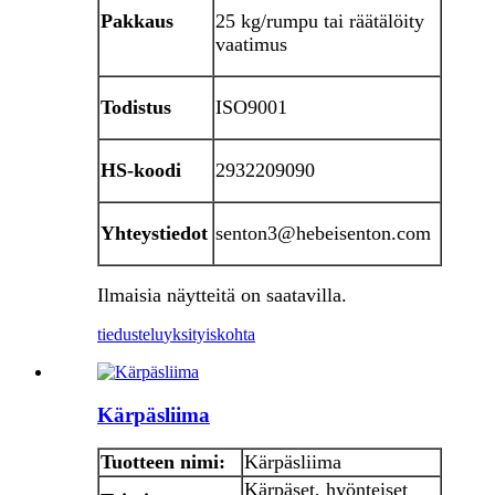
Pakkaus
25 kg/rumpu tai räätälöity
vaatimus
Todistus
ISO9001
HS-koodi
2932209090
Yhteystiedot
senton3@hebeisenton.com
Ilmaisia ​​näytteitä on saatavilla.
tiedustelu
yksityiskohta
Kärpäsliima
Tuotteen nimi:
Kärpäsliima
Kärpäset, hyönteiset