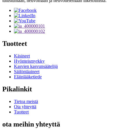
tutustumaan, neuvomaan ja neuvottelemaan liiketoimista.
Tuotteet
Käsineet
Hyönteismyrkky
Kasvien kasvunsäätelijä
Säilöntäaineet
Eläinlääketiede
Pikalinkit
Tietoa meistä
Ota yhteyttä
Tuotteet
ota meihin yhteyttä