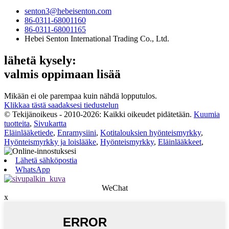
senton3@hebeisenton.com
86-0311-68001160
86-0311-68001165
Hebei Senton International Trading Co., Ltd.
lähetä kysely:
valmis oppimaan lisää
Mikään ei ole parempaa kuin nähdä lopputulos.
Klikkaa tästä saadaksesi tiedustelun
© Tekijänoikeus - 2010-2026: Kaikki oikeudet pidätetään.
Kuumia
tuotteita
,
Sivukartta
Eläinlääketiede
,
Enramysiini
,
Kotitalouksien hyönteismyrkky
,
Hyönteismyrkky ja loislääke
,
Hyönteismyrkky
,
Eläinlääkkeet
,
Lähetä sähköpostia
WhatsApp
WeChat
x