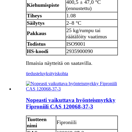
400,5 ± 47,0 °C
Kiehumispiste
(ennustettu)
Tiheys
1.08
Säilytys
2–8 °C
25 kg/rumpu tai
Pakkaus
räätälöity vaatimus
Todistus
ISO9001
HS-koodi
2935900090
Ilmaisia ​​näytteitä on saatavilla.
tiedustelu
yksityiskohta
Nopeasti vaikuttava hyönteismyrkky
Fiproniili CAS 120068-37-3
Tuotteen
Fiproniili
nimi