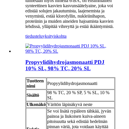
tunnetaan myös nimellä 6-BA, on ensimmäinen
synteettinen kasvien kasvunsäätelyaine, joka voi
edistää solujen jakautumista, laajenemista ja
venymistä, estää klorofyllin, nukleiinihapon,
proteiinin ja muiden aineiden hajoamista kasvien
lehdissä, ylläpitää vihreyttä ja estää ikääntymistä.
tiedustelu
yksityiskohta
Propyylidihydrojasmonaatti PDJ
10% SL, 98% TC, 20% SL
Tuotteen
Propyylidihydrojasmonaatti
nimi
98 % TC, 20 % SP, 5 % SL, 10 %
Sisältö
SL
Ulkonäkö
Väritön läpinäkyvä neste
Se voi lisätä rypäleen tähkää, jyvän
painoa ja liukoisen kuiva-aineen
pitoisuutta sekä edistää hedelmän
pinnan väriä, jota voidaan käyttää