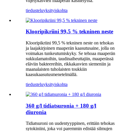
viljelykasvien maaperän käsittelyssä.
tiedustelu
yksityiskohta
Klooripikriini 99,5 % tekninen neste
Klooripikriini 99,5 % tekninen neste on tehokas
ja laajakirjoinen maaperän kaasutusaine, jolla on
voimakas tunkeutumiskyky. Se tehoaa maaperän
sukkulamatoihin, taudinaiheuttajiin, maaperässä
eläviin bakteereihin, rikkakasvien siemeniin ja
maanalaisten tuholaisten toukkiin
kaasukaasutusmenetelmällä.
tiedustelu
yksityiskohta
360 g/l tidiatsuronia + 180 g/l
diuronia
Tidiatsuroni on uudentyyppinen, erittäin tehokas
sytokiniini, joka voi paremmin edistää silmujen