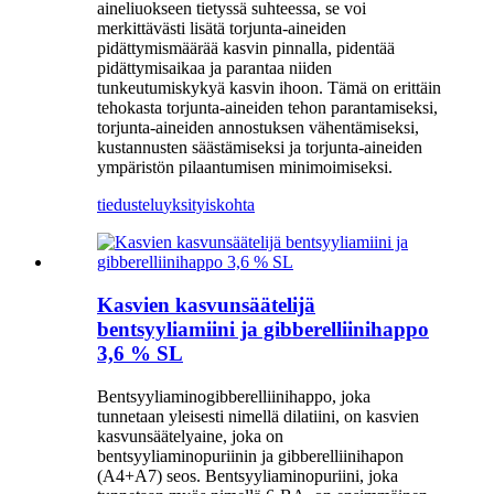
aineliuokseen tietyssä suhteessa, se voi
merkittävästi lisätä torjunta-aineiden
pidättymismäärää kasvin pinnalla, pidentää
pidättymisaikaa ja parantaa niiden
tunkeutumiskykyä kasvin ihoon. Tämä on erittäin
tehokasta torjunta-aineiden tehon parantamiseksi,
torjunta-aineiden annostuksen vähentämiseksi,
kustannusten säästämiseksi ja torjunta-aineiden
ympäristön pilaantumisen minimoimiseksi.
tiedustelu
yksityiskohta
Kasvien kasvunsäätelijä
bentsyyliamiini ja gibberelliinihappo
3,6 % SL
Bentsyyliaminogibberelliinihappo, joka
tunnetaan yleisesti nimellä dilatiini, on kasvien
kasvunsäätelyaine, joka on
bentsyyliaminopuriinin ja gibberelliinihapon
(A4+A7) seos. Bentsyyliaminopuriini, joka