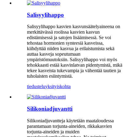
Salisyylihappo
Salisyylihappo kasvien kasvunsäätelyaineena on
merkittävässä roolissa kasvien kasvun
edistämisessä ja satojen lisäämisessä. Se voi
tehostaa hormonien synteesiä kasveissa,
kiihdyttää niiden kasvua ja erilaistumista sekä
auttaa kasveja sopeutumaan
ympäristömuutoksiin. Salisyylihappo voi myös
tehokkaasti estää kasvinlatvan pidentymistä, mikä
tekee kasveista tukevampia ja vähentää tautien ja
tuholaisten esiintymistä.
tiedustelu
yksityiskohta
Silikoniadjuvantti
Silikoniadjuvantteja käytetään maataloudessa
parantamaan torjunta-aineiden, rikkakasvien
torjunta-aineiden ja muiden