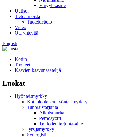
Vinyylikäsine
Uutiset
Tietoa meistä
Tuoteluettelo
Video
Ota yhteyttä
English
Kotiin
Tuotteet
Kasvien kasvunsäätelijä
Luokat
Hyönteismyrkky
Kotitalouksien hyönteismyrkky
Tuholaistorjunta
Aikuismurha
Perhosyötti
Toukkien torjunta-aine
Jyrsijämyrkky
Synergisti