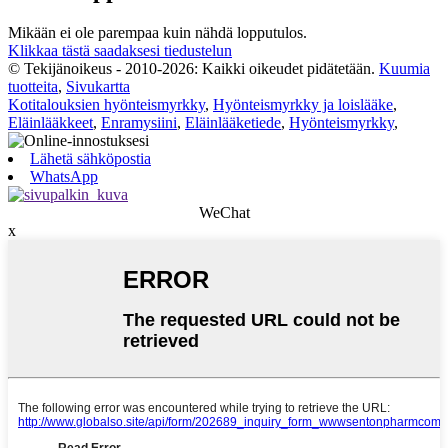
Mikään ei ole parempaa kuin nähdä lopputulos.
Klikkaa tästä saadaksesi tiedustelun
© Tekijänoikeus - 2010-2026: Kaikki oikeudet pidätetään.
Kuumia
tuotteita
,
Sivukartta
Kotitalouksien hyönteismyrkky
,
Hyönteismyrkky ja loislääke
,
Eläinlääkkeet
,
Enramysiini
,
Eläinlääketiede
,
Hyönteismyrkky
,
Lähetä sähköpostia
WhatsApp
WeChat
x