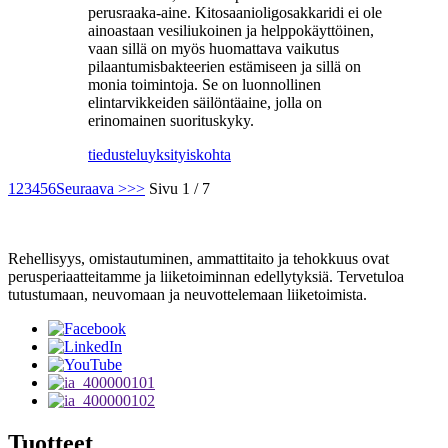
perusraaka-aine. Kitosaanioligosakkaridi ei ole
ainoastaan ​​vesiliukoinen ja helppokäyttöinen,
vaan sillä on myös huomattava vaikutus
pilaantumisbakteerien estämiseen ja sillä on
monia toimintoja. Se on luonnollinen
elintarvikkeiden säilöntäaine, jolla on
erinomainen suorituskyky.
tiedustelu
yksityiskohta
1
2
3
4
5
6
Seuraava >
>>
Sivu 1 / 7
Rehellisyys, omistautuminen, ammattitaito ja tehokkuus ovat
perusperiaatteitamme ja liiketoiminnan edellytyksiä. Tervetuloa
tutustumaan, neuvomaan ja neuvottelemaan liiketoimista.
Tuotteet