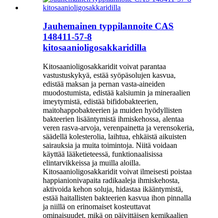
Jauhemainen typpilannoite CAS
148411-57-8
kitosaanioligosakkaridilla
Kitosaanioligosakkaridit voivat parantaa
vastustuskykyä, estää syöpäsolujen kasvua,
edistää maksan ja pernan vasta-aineiden
muodostumista, edistää kalsiumin ja mineraalien
imeytymistä, edistää bifidobakteerien,
maitohappobakteerien ja muiden hyödyllisten
bakteerien lisääntymistä ihmiskehossa, alentaa
veren rasva-arvoja, verenpainetta ja verensokeria,
säädellä kolesterolia, laihtua, ehkäistä aikuisten
sairauksia ja muita toimintoja. Niitä voidaan
käyttää lääketieteessä, funktionaalisissa
elintarvikkeissa ja muilla aloilla.
Kitosaanioligosakkaridit voivat ilmeisesti poistaa
happianionivapaita radikaaleja ihmiskehosta,
aktivoida kehon soluja, hidastaa ikääntymistä,
estää haitallisten bakteerien kasvua ihon pinnalla
ja niillä on erinomaiset kosteuttavat
ominaisuudet, mikä on päivittäisen kemikaalien