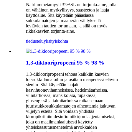
Natriummetamyyli 35%SL on torjunta-aine, jolla
on vähäinen myrkyllisyys, saasteeton ja laaja
käyttöalue. Sitä käytetään pääasiassa
sukkulamatojen ja maaperän välityksellä
leviävien tautien torjuntaan, ja sillä on myös
rikkakasvien torjunta-aine.
tiedustelu
yksityiskohta
1,3-diklooripropeeni 95 % 98 %
1,3-diklooripropeeni tehoaa kaikkiin kasvien
loissukkulamatoihin ja osittain maaperässä eläviin
sieniin. Sitä käytetään laajalti
kasvihuonevihanneksissa, hedelmätarhoissa,
viinitarhoissa, mansikoissa, tupakassa,
ginsengissä ja taimitarhoissa ratkaisemaan
juuristukkosukkulamatojen aiheuttamia jatkuvan
viljelyn esteitä. Sitä voidaan yhdistää
kloropikriiniin desinfiointikirjon laajentamiseksi,
joka on maailmanlaajuisesti käytetty
yhteiskaasutusmenetelmä arvokkaiden