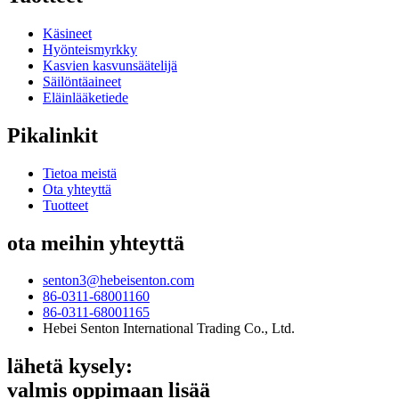
Käsineet
Hyönteismyrkky
Kasvien kasvunsäätelijä
Säilöntäaineet
Eläinlääketiede
Pikalinkit
Tietoa meistä
Ota yhteyttä
Tuotteet
ota meihin yhteyttä
senton3@hebeisenton.com
86-0311-68001160
86-0311-68001165
Hebei Senton International Trading Co., Ltd.
lähetä kysely:
valmis oppimaan lisää