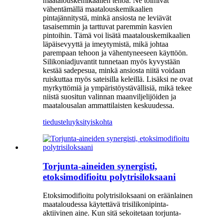
maatalouskemikaalien tehoa. Ne toimivat
vähentämällä maatalouskemikaalien
pintajännitystä, minkä ansiosta ne leviävät
tasaisemmin ja tarttuvat paremmin kasvien
pintoihin. Tämä voi lisätä maatalouskemikaalien
läpäisevyyttä ja imeytymistä, mikä johtaa
parempaan tehoon ja vähentyneeseen käyttöön.
Silikoniadjuvantit tunnetaan myös kyvystään
kestää sadepesua, minkä ansiosta niitä voidaan
ruiskuttaa myös sateisilla keleillä. Lisäksi ne ovat
myrkyttömiä ja ympäristöystävällisiä, mikä tekee
niistä suositun valinnan maanviljelijöiden ja
maatalousalan ammattilaisten keskuudessa.
tiedustelu
yksityiskohta
Torjunta-aineiden synergisti,
etoksimodifioitu polytrisiloksaani
Etoksimodifioitu polytrisiloksaani on eräänlainen
maataloudessa käytettävä trisilikonipinta-
aktiivinen aine. Kun sitä sekoitetaan torjunta-