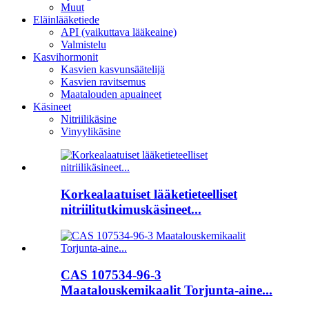
Muut
Eläinlääketiede
API (vaikuttava lääkeaine)
Valmistelu
Kasvihormonit
Kasvien kasvunsäätelijä
Kasvien ravitsemus
Maatalouden apuaineet
Käsineet
Nitriilikäsine
Vinyylikäsine
Korkealaatuiset lääketieteelliset
nitriilitutkimuskäsineet...
CAS 107534-96-3
Maatalouskemikaalit Torjunta-aine...