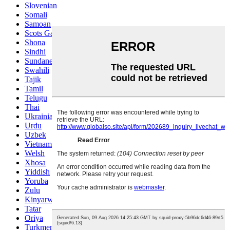
Slovenian
Somali
Samoan
Scots Gaelic
Shona
Sindhi
Sundanese
Swahili
Tajik
Tamil
Telugu
Thai
Ukrainian
Urdu
Uzbek
Vietnamese
Welsh
Xhosa
Yiddish
Yoruba
Zulu
Kinyarwanda
Tatar
Oriya
Turkmen