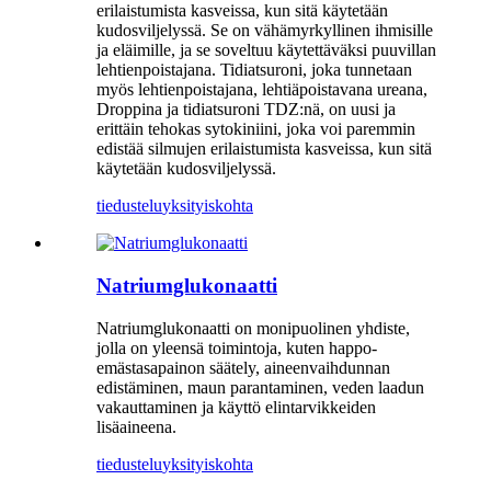
erilaistumista kasveissa, kun sitä käytetään
kudosviljelyssä. Se on vähämyrkyllinen ihmisille
ja eläimille, ja se soveltuu käytettäväksi puuvillan
lehtienpoistajana. Tidiatsuroni, joka tunnetaan
myös lehtienpoistajana, lehtiäpoistavana ureana,
Droppina ja tidiatsuroni TDZ:nä, on uusi ja
erittäin tehokas sytokiniini, joka voi paremmin
edistää silmujen erilaistumista kasveissa, kun sitä
käytetään kudosviljelyssä.
tiedustelu
yksityiskohta
Natriumglukonaatti
Natriumglukonaatti on monipuolinen yhdiste,
jolla on yleensä toimintoja, kuten happo-
emästasapainon säätely, aineenvaihdunnan
edistäminen, maun parantaminen, veden laadun
vakauttaminen ja käyttö elintarvikkeiden
lisäaineena.
tiedustelu
yksityiskohta