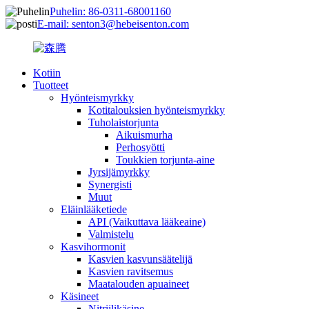
Puhelin: 86-0311-68001160
E-mail: senton3@hebeisenton.com
Kotiin
Tuotteet
Hyönteismyrkky
Kotitalouksien hyönteismyrkky
Tuholaistorjunta
Aikuismurha
Perhosyötti
Toukkien torjunta-aine
Jyrsijämyrkky
Synergisti
Muut
Eläinlääketiede
API (Vaikuttava lääkeaine)
Valmistelu
Kasvihormonit
Kasvien kasvunsäätelijä
Kasvien ravitsemus
Maatalouden apuaineet
Käsineet
Nitriilikäsine