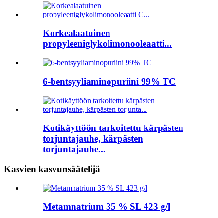
Korkealaatuinen
propyleeniglykolimonooleaatti...
6-bentsyyliaminopuriini 99% TC
Kotikäyttöön tarkoitettu kärpästen
torjuntajauhe, kärpästen
torjuntajauhe...
Kasvien kasvunsäätelijä
Metamnatrium 35 % SL 423 g/l