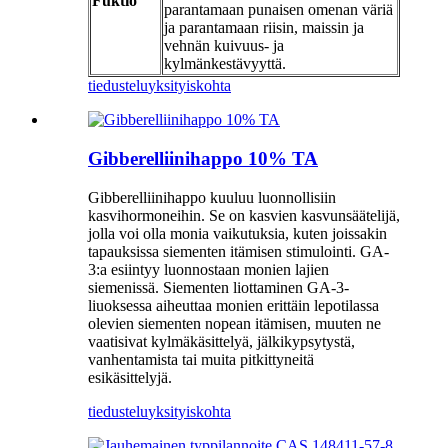
Fuktio
parantamaan punaisen omenan väriä
ja parantamaan riisin, maissin ja
vehnän kuivuus- ja
kylmänkestävyyttä.
tiedustelu
yksityiskohta
Gibberelliinihappo 10% TA
Gibberelliinihappo kuuluu luonnollisiin
kasvihormoneihin. Se on kasvien kasvunsäätelijä,
jolla voi olla monia vaikutuksia, kuten joissakin
tapauksissa siementen itämisen stimulointi. GA-
3:a esiintyy luonnostaan ​​monien lajien
siemenissä. Siementen liottaminen GA-3-
liuoksessa aiheuttaa monien erittäin lepotilassa
olevien siementen nopean itämisen, muuten ne
vaatisivat kylmäkäsittelyä, jälkikypsytystä,
vanhentamista tai muita pitkittyneitä
esikäsittelyjä.
tiedustelu
yksityiskohta