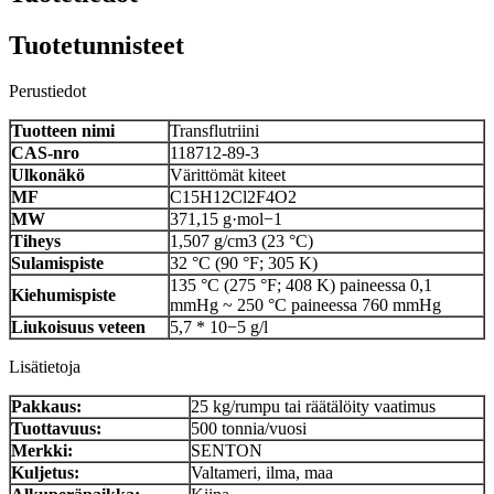
Tuotetunnisteet
Perustiedot
Tuotteen nimi
Transflutriini
CAS-nro
118712-89-3
Ulkonäkö
Värittömät kiteet
MF
C15H12Cl2F4O2
MW
371,15 g·mol−1
Tiheys
1,507 g/cm3 (23 °C)
Sulamispiste
32 °C (90 °F; 305 K)
135 °C (275 °F; 408 K) paineessa 0,1
Kiehumispiste
mmHg ~ 250 °C paineessa 760 mmHg
Liukoisuus veteen
5,7 * 10−5 g/l
Lisätietoja
Pakkaus:
25 kg/rumpu tai räätälöity vaatimus
Tuottavuus:
500 tonnia/vuosi
Merkki:
SENTON
Kuljetus:
Valtameri, ilma, maa