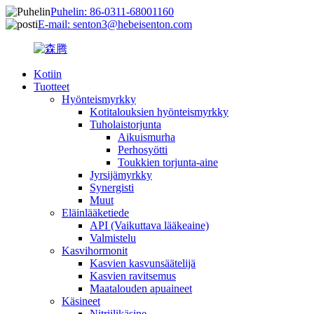
Puhelin: 86-0311-68001160
E-mail: senton3@hebeisenton.com
Kotiin
Tuotteet
Hyönteismyrkky
Kotitalouksien hyönteismyrkky
Tuholaistorjunta
Aikuismurha
Perhosyötti
Toukkien torjunta-aine
Jyrsijämyrkky
Synergisti
Muut
Eläinlääketiede
API (Vaikuttava lääkeaine)
Valmistelu
Kasvihormonit
Kasvien kasvunsäätelijä
Kasvien ravitsemus
Maatalouden apuaineet
Käsineet
Nitriilikäsine