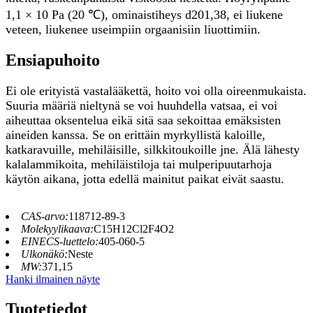
1,1 × 10 Pa (20 ℃), ominaistiheys d201,38, ei liukene
veteen, liukenee useimpiin orgaanisiin liuottimiin.
Ensiapuhoito
Ei ole erityistä vastalääkettä, hoito voi olla oireenmukaista.
Suuria määriä nieltynä se voi huuhdella vatsaa, ei voi
aiheuttaa oksentelua eikä sitä saa sekoittaa emäksisten
aineiden kanssa. Se on erittäin myrkyllistä kaloille,
katkaravuille, mehiläisille, silkkitoukoille jne. Älä lähesty
kalalammikoita, mehiläistiloja tai mulperipuutarhoja
käytön aikana, jotta edellä mainitut paikat eivät saastu.
CAS-arvo:
118712-89-3
Molekyylikaava:
C15H12Cl2F4O2
EINECS-luettelo:
405-060-5
Ulkonäkö:
Neste
MW:
371,15
Hanki ilmainen näyte
Tuotetiedot