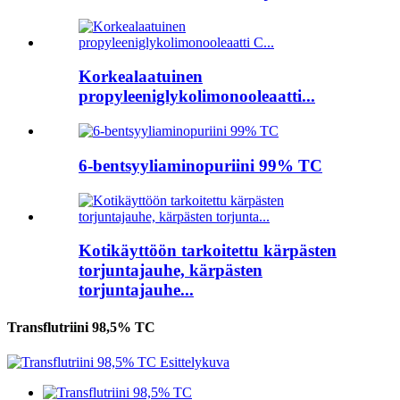
Korkealaatuinen
propyleeniglykolimonooleaatti...
6-bentsyyliaminopuriini 99% TC
Kotikäyttöön tarkoitettu kärpästen
torjuntajauhe, kärpästen
torjuntajauhe...
Transflutriini 98,5% TC