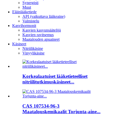
Synergisti
Muut
Eläinlääketiede
API (vaikuttava lääkeaine)
Valmistelu
Kasvihormonit
Kasvien kasvunsäätelijä
Kasvien ravitsemus
Maatalouden apuaineet
Käsineet
Nitriilikäsine
Vinyylikäsine
Korkealaatuiset lääketieteelliset
nitriilitutkimuskäsineet...
CAS 107534-96-3
Maatalouskemikaalit Torjunta-aine...