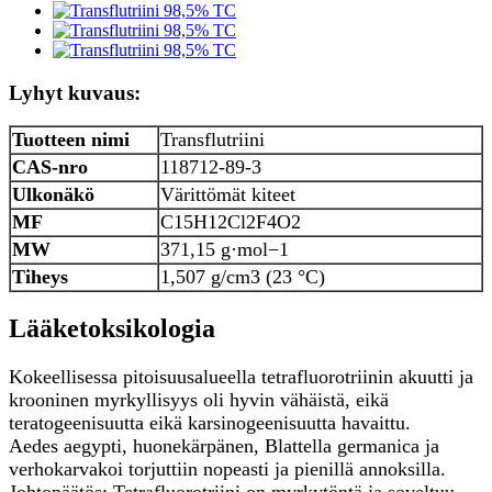
Lyhyt kuvaus:
Tuotteen nimi
Transflutriini
CAS-nro
118712-89-3
Ulkonäkö
Värittömät kiteet
MF
C15H12Cl2F4O2
M
W
371,15 g·mol−1
Tiheys
1,507 g/cm3 (23 °C)
Lääketoksikologia
Kokeellisessa pitoisuusalueella tetrafluorotriinin akuutti ja
krooninen myrkyllisyys oli hyvin vähäistä, eikä
teratogeenisuutta eikä karsinogeenisuutta havaittu.
Aedes aegypti, huonekärpänen, Blattella germanica ja
verhokarvakoi torjuttiin nopeasti ja pienillä annoksilla.