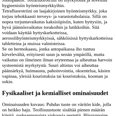
Johtopäätös: Tetrafluorotriini on myrkytöntä ja soveltuu
hygieenisiin hyönteismyrkkyihin.
Tetrafluorotriini on laajakirjoinen hyönteismyrkky, joka
torjuu tehokkaasti terveys- ja varastotuholaisia. Sillä on
nopea torjuntavaikutus kaksisiipisiin, kuten hyttysiin, ja
hyvä jäännösvaikutus torakoihin ja lutikkoihin. Sitä
voidaan käyttää hyttyskarkotteissa,
aerosolihyönteismyrkkyissä, sähköisissä hyttyskarkotteissa
tabletteina ja muissa valmisteissa.
Se on hermokaasu, jonka antopaikassa iho tuntuu
kirvelevältä, erityisesti suun ja nenän ympärillä, mutta
vaikutus on ilmeinen ilman eryteemaa ja aiheuttaa harvoin
systeemistä myrkytystä. Suuri altistus voi aiheuttaa
päänsärkyä, huimausta, pahoinvointia, oksentelua, käsien
vapinaa, yleisiä kouristuksia tai kouristuksia, kooman ja
sokin.
Fysikaaliset ja kemialliset ominaisuudet
Ominaisuuden kuvaus: Puhdas tuote on väritön kide, jolla
on heikko haju. Teollisuustuote sisältää pienen määrän
kiteitä, ruskeanpunaista viskoosia nestettä. Höyrynpaine