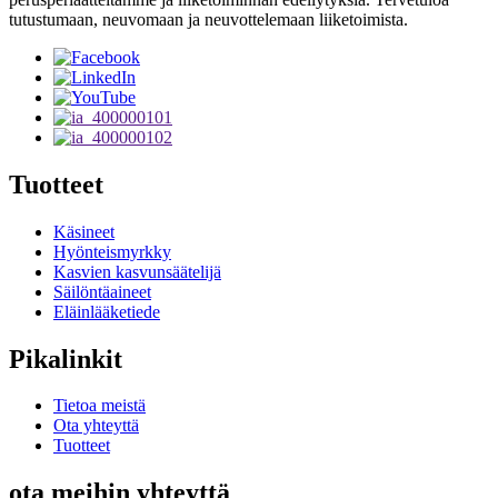
tutustumaan, neuvomaan ja neuvottelemaan liiketoimista.
Tuotteet
Käsineet
Hyönteismyrkky
Kasvien kasvunsäätelijä
Säilöntäaineet
Eläinlääketiede
Pikalinkit
Tietoa meistä
Ota yhteyttä
Tuotteet
ota meihin yhteyttä