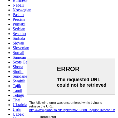
Burmese
Nepali
Norwegian
Pashto
Persian
Punjabi
Serbian
Sesotho
Sinhala
Slovak
Slovenian
Somali
Samoan
Scots Gaelic
Shona
Sindhi
Sundanese
Swahili
Tajik
Tamil
Telugu
Thai
Ukrainian
Urdu
Uzbek