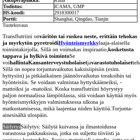
Alkuperäpaikka:
Kiina
Todistus:
ICAMA, GMP
HS-koodi:
2918300017
Portti:
Shanghai, Qingdao, Tianjin
Tuotekuvaus
Transflutriini on
väritön tai ruskea neste, erittäin tehokas
ja myrkytön pyretroidi
Hyönteismyrkky
laaja-alaisella
toimintakirjolla. Sillä on voimakas inspiraatio,
kosketusta
tappava ja hylkivä toiminto
Se
voi
hallinta
Kansanterveys
tuholaiset
ja
varastotuholaiset
teh
Sillä on nopea torjuntavaikutus kaksisiipisiin (esim.
hyttysiin) ja pitkäaikainen jäännösvaikutus torakoihin tai
hyönteisiin. Se voidaan valmistaa hyttyskäämeiksi, -
mattoiksi ja -matoiksi. Koska transflutriini höyrystyy
paljon normaalissa lämpötilassa, sitä voidaan käyttää myös
hyönteismyrkkyjen valmistuksessa ulkona ja
matkustamisessa, mikä laajentaa niiden käyttöä.
Torjunta-
aine
sisältä ulospäin.
Säilytys
Säilytys: Säilytä kuivassa ja ilmastoidussa
varastossa pakkauksissa, jotka on suljettu tiiviisti ja
suojassa kosteudelta. Suojaa materiaali sateelta, jotta se ei