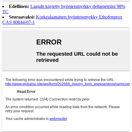
Edellinen:
Laajalti käytetty hyönteismyrkky deltametriini 98%
TC
Seuraavaksi:
Korkealaatuinen hyönteismyrkky Ethofenprox
CAS 80844-07-1