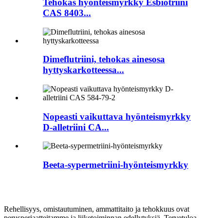
Tehokas hyönteismyrkky Esbiotriini
CAS 8403...
Dimeflutriini, tehokas ainesosa
hyttyskarkotteessa...
Nopeasti vaikuttava hyönteismyrkky
D-alletriini CA...
Beeta-sypermetriini-hyönteismyrkky
Rehellisyys, omistautuminen, ammattitaito ja tehokkuus ovat
perusperiaatteitamme ja liiketoiminnan edellytyksiä. Tervetuloa