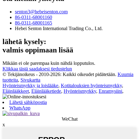
senton3@hebeisenton.com
86-0311-68001160
86-0311-68001165
Hebei Senton International Trading Co., Ltd.
lähetä kysely:
valmis oppimaan lisää
Mikään ei ole parempaa kuin nähdä lopputulos.
Klikkaa tästä saadaksesi tiedustelun
© Tekijänoikeus - 2010-2026: Kaikki oikeudet pidätetään.
Kuumia
tuotteita
,
Sivukartta
Hyönteismyrkky ja loislääke
,
Kotitalouksien hyönteismyrkky
,
Eläinlääkkeet
,
Eläinlääketiede
,
Hyönteismyrkky
,
Enramysiini
,
Lähetä sähköpostia
WhatsApp
WeChat
x