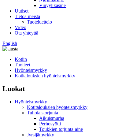
Vinyylikäsine
Uutiset
Tietoa meistä
Tuoteluettelo
Video
Ota yhteyttä
English
Kotiin
Tuotteet
Hyönteismyrkky
Kotitalouksien hyönteismyrkky
Luokat
Hyönteismyrkky
Kotitalouksien hyönteismyrkky
Tuholaistorjunta
Aikuismurha
Perhosyötti
Toukkien torjunta-aine
Jyrsijämyrkky