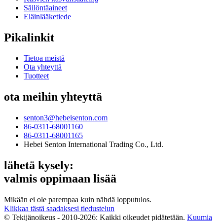
Säilöntäaineet
Eläinlääketiede
Pikalinkit
Tietoa meistä
Ota yhteyttä
Tuotteet
ota meihin yhteyttä
senton3@hebeisenton.com
86-0311-68001160
86-0311-68001165
Hebei Senton International Trading Co., Ltd.
lähetä kysely:
valmis oppimaan lisää
Mikään ei ole parempaa kuin nähdä lopputulos.
Klikkaa tästä saadaksesi tiedustelun
© Tekijänoikeus - 2010-2026: Kaikki oikeudet pidätetään.
Kuumia