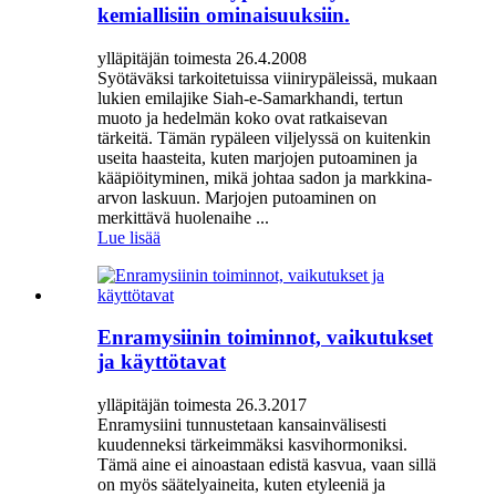
kemiallisiin ominaisuuksiin.
ylläpitäjän toimesta 26.4.2008
Syötäväksi tarkoitetuissa viinirypäleissä, mukaan
lukien emilajike Siah-e-Samarkhandi, tertun
muoto ja hedelmän koko ovat ratkaisevan
tärkeitä. Tämän rypäleen viljelyssä on kuitenkin
useita haasteita, kuten marjojen putoaminen ja
kääpiöityminen, mikä johtaa sadon ja markkina-
arvon laskuun. Marjojen putoaminen on
merkittävä huolenaihe ...
Lue lisää
Enramysiinin toiminnot, vaikutukset
ja käyttötavat
ylläpitäjän toimesta 26.3.2017
Enramysiini tunnustetaan kansainvälisesti
kuudenneksi tärkeimmäksi kasvihormoniksi.
Tämä aine ei ainoastaan ​​edistä kasvua, vaan sillä
on myös säätelyaineita, kuten etyleeniä ja