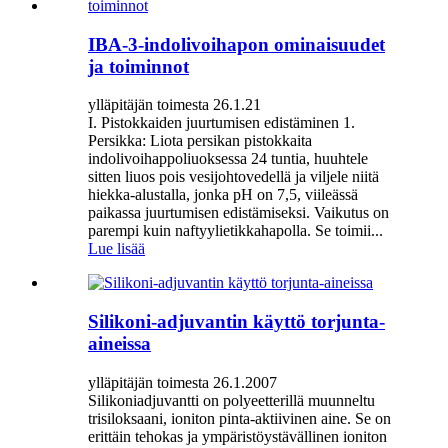
IBA-3-indolivoihapon ominaisuudet
ja toiminnot
ylläpitäjän toimesta 26.1.21
I. Pistokkaiden juurtumisen edistäminen 1.
Persikka: Liota persikan pistokkaita
indolivoihappoliuoksessa 24 tuntia, huuhtele
sitten liuos pois vesijohtovedellä ja viljele niitä
hiekka-alustalla, jonka pH on 7,5, viileässä
paikassa juurtumisen edistämiseksi. Vaikutus on
parempi kuin naftyylietikkahapolla. Se toimii...
Lue lisää
Silikoni-adjuvantin käyttö torjunta-
aineissa
ylläpitäjän toimesta 26.1.2007
Silikoniadjuvantti on polyeetterillä muunneltu
trisiloksaani, ioniton pinta-aktiivinen aine. Se on
erittäin tehokas ja ympäristöystävällinen ioniton