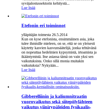
syväjalostussektorin kehitystä...
Lue lisää
Etefonin eri toiminnot
ylläpitäjän toimesta 26.5.2014
Kun on kyse etefonista, ensimmäinen asia, joka
tulee ihmisille mieleen, on se, että se on yleisesti
käytetty kasvien kasvunsäätelijä, jonka tehtävänä
on nopeuttaa hedelmien kypsymistä, irtoamista ja
ikääntymistä. Itse asiassa tämä on vain yksi sen
vaikutuksista. Onko sillä monia muitakin
vaikutuksia? Nykyään...
Lue lisää
Gibberelliinin ja kaliumnitraatin
vuorovaikutus sekä siitepölylähteen
vaikutus viinirypäleiden fysikaalis-