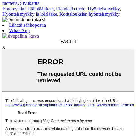
tuotteita
,
Sivukartta
Enramysiini
,
Eläinlääkkeet
,
Eläinlääketiede
,
Hyönteismyrkky
,
Hyönteismyrkky ja loislääke
,
Kotitalouksien hyönteismyrkky
,
Lähetä sähköpostia
WhatsApp
WeChat
x