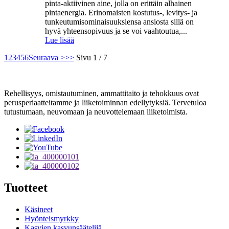
pinta-aktiivinen aine, jolla on erittäin alhainen
pintaenergia. Erinomaisten kostutus-, levitys- ja
tunkeutumisominaisuuksiensa ansiosta sillä on
hyvä yhteensopivuus ja se voi vaahtoutua,...
Lue lisää
1
2
3
4
5
6
Seuraava >
>>
Sivu 1 / 7
Rehellisyys, omistautuminen, ammattitaito ja tehokkuus ovat
perusperiaatteitamme ja liiketoiminnan edellytyksiä. Tervetuloa
tutustumaan, neuvomaan ja neuvottelemaan liiketoimista.
Tuotteet
Käsineet
Hyönteismyrkky
Kasvien kasvunsäätelijä