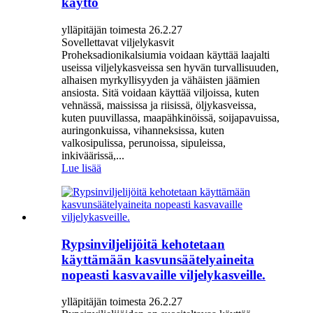
käyttö
ylläpitäjän toimesta 26.2.27
Sovellettavat viljelykasvit
Proheksadionikalsiumia voidaan käyttää laajalti
useissa viljelykasveissa sen hyvän turvallisuuden,
alhaisen myrkyllisyyden ja vähäisten jäämien
ansiosta. Sitä voidaan käyttää viljoissa, kuten
vehnässä, maississa ja riisissä, öljykasveissa,
kuten puuvillassa, maapähkinöissä, soijapavuissa,
auringonkuissa, vihanneksissa, kuten
valkosipulissa, perunoissa, sipuleissa,
inkiväärissä,...
Lue lisää
Rypsinviljelijöitä kehotetaan
käyttämään kasvunsäätelyaineita
nopeasti kasvavaille viljelykasveille.
ylläpitäjän toimesta 26.2.27