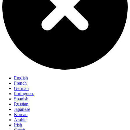
English
French
German
Portuguese
Spanish
Russian
Japanese
Korean
Arabic
Irish