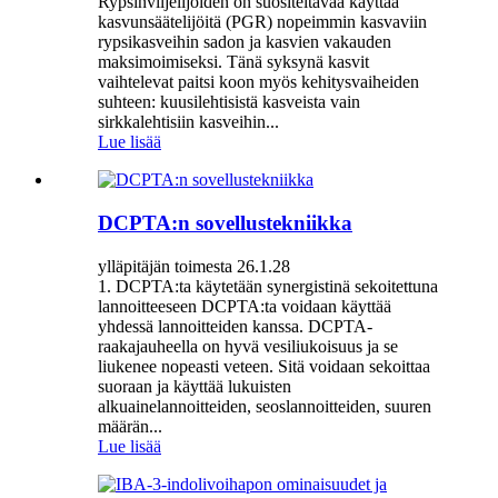
Rypsinviljelijöiden on suositeltavaa käyttää
kasvunsäätelijöitä (PGR) nopeimmin kasvaviin
rypsikasveihin sadon ja kasvien vakauden
maksimoimiseksi. Tänä syksynä kasvit
vaihtelevat paitsi koon myös kehitysvaiheiden
suhteen: kuusilehtisistä kasveista vain
sirkkalehtisiin kasveihin...
Lue lisää
DCPTA:n sovellustekniikka
ylläpitäjän toimesta 26.1.28
1. DCPTA:ta käytetään synergistinä sekoitettuna
lannoitteeseen DCPTA:ta voidaan käyttää
yhdessä lannoitteiden kanssa. DCPTA-
raakajauheella on hyvä vesiliukoisuus ja se
liukenee nopeasti veteen. Sitä voidaan sekoittaa
suoraan ja käyttää lukuisten
alkuainelannoitteiden, seoslannoitteiden, suuren
määrän...
Lue lisää