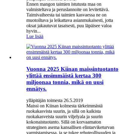
Ennen mangon taimien istutusta maa on
valmisteltava ja peruslannoite on levitettävä.
Taimivaiheesta tai taimien kasvaessa ne on
muotoiltava ja leikattava asianmukaisesti, jotta
oksat jakautuvat tasaisesti, puu läpäisee valoa
hyvin...
Lue lisää
Vuonna 2025 Kiinan maissintuotanto
ylittää ensimmäistä kertaa 300
miljoonaa tonnia, mikä on uusi
ennätys.
ylläpitäjän toimesta 26.5.2019
Maissi on Kiinan kolmesta tärkeimmästä
ruokakasvista suurin, ja sillä on kaikista
ruokakasveista suurin viljelyala ja suurin
kokonaistuotanto. Sillä on korvaamaton
strateginen asema kansallisen elintarviketurvan
varmistamisessa, ja se tukee rehuteollisuuden ja