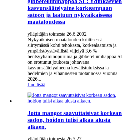
gibberelliinihappoa SL: Ydinkasvien
kasvunsäätelyaine korkeampaan
satoon ja laatuun nykyaikaisessa
maataloudessa
ylläpitäjän toimesta 26.6.2002
Nykyaikaisen maatalouden kriittisessä
siirtymässä kohti tehokasta, korkealaatuista ja
ympäristöystävällistä viljelyä 3,6 %
bentsyyliaminopuriinia ja gibberelliinihappoa SL
on erottunut joukosta johtavana
kasvunsäätelyaineena kevätistutuksissa ja
hedelmien ja vihannesten tuotannossa vuonna
2026...
Lue lisää
Jotta mangot saavuttaisivat korkean
sadon, hoidon tulisi alkaa alusta
alkaen.
ylläpitäjän toimesta 26.5.27