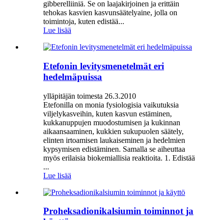
gibberelliiniä. Se on laajakirjoinen ja erittäin
tehokas kasvien kasvunsäätelyaine, jolla on
toimintoja, kuten edistää...
Lue lisää
Etefonin levitysmenetelmät eri
hedelmäpuissa
ylläpitäjän toimesta 26.3.2010
Etefonilla on monia fysiologisia vaikutuksia
viljelykasveihin, kuten kasvun estäminen,
kukkanuppujen muodostumisen ja kukinnan
aikaansaaminen, kukkien sukupuolen säätely,
elinten irtoamisen laukaiseminen ja hedelmien
kypsymisen edistäminen. Samalla se aiheuttaa
myös erilaisia ​​biokemiallisia reaktioita. 1. Edistää
...
Lue lisää
Proheksadionikalsiumin toiminnot ja