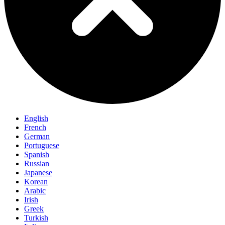
English
French
German
Portuguese
Spanish
Russian
Japanese
Korean
Arabic
Irish
Greek
Turkish