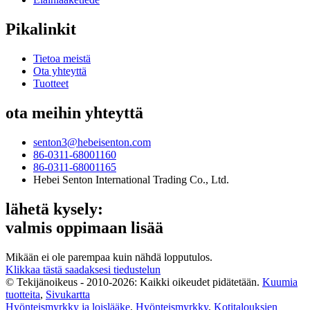
Pikalinkit
Tietoa meistä
Ota yhteyttä
Tuotteet
ota meihin yhteyttä
senton3@hebeisenton.com
86-0311-68001160
86-0311-68001165
Hebei Senton International Trading Co., Ltd.
lähetä kysely:
valmis oppimaan lisää
Mikään ei ole parempaa kuin nähdä lopputulos.
Klikkaa tästä saadaksesi tiedustelun
© Tekijänoikeus - 2010-2026: Kaikki oikeudet pidätetään.
Kuumia
tuotteita
,
Sivukartta
Hyönteismyrkky ja loislääke
,
Hyönteismyrkky
,
Kotitalouksien