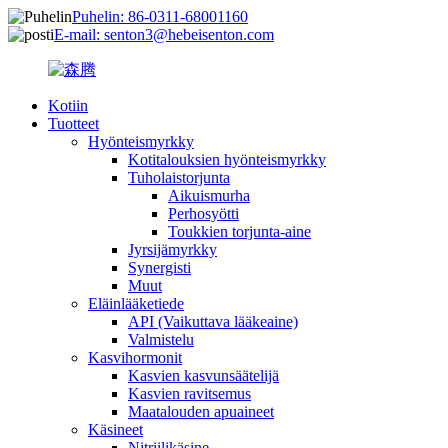
Puhelin: 86-0311-68001160
E-mail: senton3@hebeisenton.com
Kotiin
Tuotteet
Hyönteismyrkky
Kotitalouksien hyönteismyrkky
Tuholaistorjunta
Aikuismurha
Perhosyötti
Toukkien torjunta-aine
Jyrsijämyrkky
Synergisti
Muut
Eläinlääketiede
API (Vaikuttava lääkeaine)
Valmistelu
Kasvihormonit
Kasvien kasvunsäätelijä
Kasvien ravitsemus
Maatalouden apuaineet
Käsineet
Nitriilikäsine