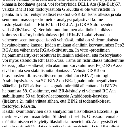
kinaasia koodaava geeni, voi fosforyloida DELLA:a (Rht-B1b)57,
vaikka Rht-B1b:n fosforylaatiota GSK3:lla ei ole vahvistettu in
planta. In vitro -entsymaattiset reaktiot GSK3:n läsnä ollessa ja sitä
seurannut massaspektrometria-analyysi paljastivat kolme
fosforylaatiokohtaa Rht-B1b:n DELLA- ja GRAS-domeenien
välissä (lisäkuva 3). Seriinin muuttuminen alaniiniksi kaikissa
kolmessa fosforylaatiokohdassa johti Rht-B1b-aktiivisuuden
vähenemiseen transgeenisessä vehnässä, mikä on yhdenmukaista
havaintojemme kanssa, joiden mukaan alaniinin korvautumiset Pep2
RGA:ssa vähensivät RGA-aktiivisuutta. In vitro -proteiinien
hajoamismääritykset osoittivat kuitenkin edelleen, että fosforylaatio
voi myös stabiloida Rht-B1b57:ää. Tämä on ristiriidassa tulostemme
kanssa, jotka osoittavat, että alaniinin korvautumiset Pep2 RGA:ssa
eivät muuta sen stabiilisuutta plantassa. Vehnän GSK3 on
brassinosteroidi-insensitiivisen proteiini 2:n (BIN2) ortologi
Arabidopsis-kasvissa 57. BIN2 on BR-signaloinnin negatiivinen
säätelijä, ja BR aktivoi sen signalointireittiä aiheuttamalla BIN2:n
hajoamista 58. Osoitimme, että BR-käsittely ei vähennä RGA:n
stabiilisuutta 59 tai fosforylaatiotasoja Arabidopsis-kasvissa
(lisäkuva 2), mikä viittaa siihen, että BIN2 ei todennäköisesti
fosforyloi RGA:ta.
Kaikki kvantitatiivinen data analysoitiin tilastollisesti Excelillä, ja
merkitsevät erot määritettiin Studentin t-testillä. Otoskoon ennalta
määrittämiseen ei käytetty tilastollisia menetelmiä. Analyysistä ei
suljettu pois mitään dataa, koetta ei satunnaistettu, ja tutkijat olivat