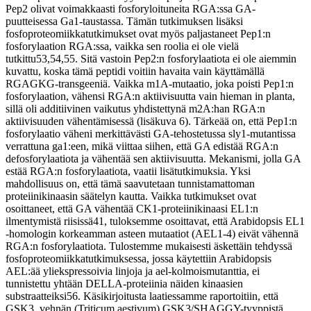
Pep2 olivat voimakkaasti fosforyloituneita RGA:ssa GA-
puutteisessa Ga1-taustassa. Tämän tutkimuksen lisäksi
fosfoproteomiikkatutkimukset ovat myös paljastaneet Pep1:n
fosforylaation RGA:ssa, vaikka sen roolia ei ole vielä
tutkittu53,54,55. Sitä vastoin Pep2:n fosforylaatiota ei ole aiemmin
kuvattu, koska tämä peptidi voitiin havaita vain käyttämällä
RGAGKG-transgeeniä. Vaikka m1A-mutaatio, joka poisti Pep1:n
fosforylaation, vähensi RGA:n aktiivisuutta vain hieman in planta,
sillä oli additiivinen vaikutus yhdistettynä m2A:han RGA:n
aktiivisuuden vähentämisessä (lisäkuva 6). Tärkeää on, että Pep1:n
fosforylaatio väheni merkittävästi GA-tehostetussa sly1-mutantissa
verrattuna ga1:een, mikä viittaa siihen, että GA edistää RGA:n
defosforylaatiota ja vähentää sen aktiivisuutta. Mekanismi, jolla GA
estää RGA:n fosforylaatiota, vaatii lisätutkimuksia. Yksi
mahdollisuus on, että tämä saavutetaan tunnistamattoman
proteiinikinaasin säätelyn kautta. Vaikka tutkimukset ovat
osoittaneet, että GA vähentää CK1-proteiinikinaasi EL1:n
ilmentymistä riisissä41, tuloksemme osoittavat, että Arabidopsis EL1
-homologin korkeamman asteen mutaatiot (AEL1-4) eivät vähennä
RGA:n fosforylaatiota. Tulostemme mukaisesti äskettäin tehdyssä
fosfoproteomiikkatutkimuksessa, jossa käytettiin Arabidopsis
AEL:ää yliekspressoivia linjoja ja ael-kolmoismutanttia, ei
tunnistettu yhtään DELLA-proteiinia näiden kinaasien
substraatteiksi56. Käsikirjoitusta laatiessamme raportoitiin, että
GSK3, vehnän (Triticum aestivum) GSK3/SHAGGY-tyyppistä