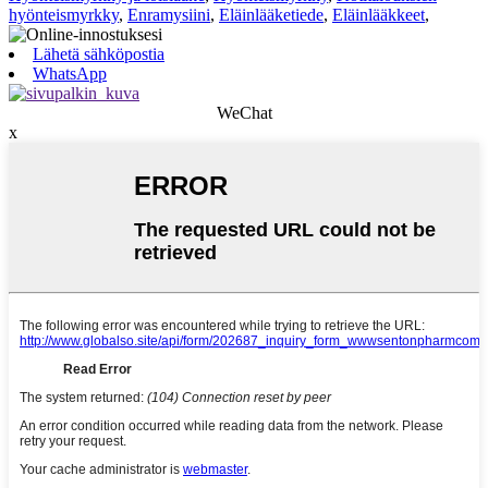
hyönteismyrkky
,
Enramysiini
,
Eläinlääketiede
,
Eläinlääkkeet
,
Lähetä sähköpostia
WhatsApp
WeChat
x