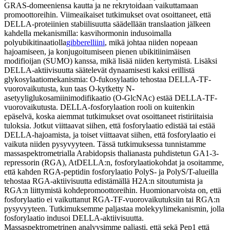
GRAS-domeeniensa kautta ja ne rekrytoidaan vaikuttamaan
promoottoreihin. Viimeaikaiset tutkimukset ovat osoittaneet, että
DELLA-proteiinien stabiilisuutta säädellään translaation jälkeen
kahdella mekanismilla: kasvihormonin indusoimalla
polyubikitinaatiolla
gibberelliini
, mikä johtaa niiden nopeaan
hajoamiseen, ja konjugoitumiseen pienen ubikitiinimäisen
modifioijan (SUMO) kanssa, mikä lisää niiden kertymistä. Lisäksi
DELLA-aktiivisuutta säätelevät dynaamisesti kaksi erillistä
glykosylaatiomekanismia: O-fukosylaatio tehostaa DELLA-TF-
vuorovaikutusta, kun taas O-kytketty N-
asetyyliglukosamiinimodifikaatio (O-GlcNAc) estää DELLA-TF-
vuorovaikutusta. DELLA-fosforylaation rooli on kuitenkin
epäselvä, koska aiemmat tutkimukset ovat osoittaneet ristiriitaisia ​​
tuloksia. Jotkut viittaavat siihen, että fosforylaatio edistää tai estää
DELLA-hajoamista, ja toiset viittaavat siihen, että fosforylaatio ei
vaikuta niiden pysyvyyteen. Tässä tutkimuksessa tunnistamme
massaspektrometrialla Arabidopsis thalianasta puhdistetun GA1-3-
repressorin (RGA), AtDELLA:n, fosforylaatiokohdat ja osoitamme,
että kahden RGA-peptidin fosforylaatio PolyS- ja PolyS/T-alueilla
tehostaa RGA-aktiivisuutta edistämällä H2A:n sitoutumista ja
RGA:n liittymistä kohdepromoottoreihin. Huomionarvoista on, että
fosforylaatio ei vaikuttanut RGA-TF-vuorovaikutuksiin tai RGA:n
pysyvyyteen. Tutkimuksemme paljastaa molekyylimekanismin, jolla
fosforylaatio indusoi DELLA-aktiivisuutta.
Massaspektrometrinen analyysimme paljasti, että sekä Pep1 että