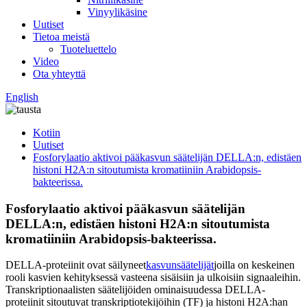
Vinyylikäsine
Uutiset
Tietoa meistä
Tuoteluettelo
Video
Ota yhteyttä
English
Kotiin
Uutiset
Fosforylaatio aktivoi pääkasvun säätelijän DELLA:n, edistäen
histoni H2A:n sitoutumista kromatiiniin Arabidopsis-
bakteerissa.
Fosforylaatio aktivoi pääkasvun säätelijän
DELLA:n, edistäen histoni H2A:n sitoutumista
kromatiiniin Arabidopsis-bakteerissa.
DELLA-proteiinit ovat säilyneet
kasvunsäätelijät
joilla on keskeinen
rooli kasvien kehityksessä vasteena sisäisiin ja ulkoisiin signaaleihin.
Transkriptionaalisten säätelijöiden ominaisuudessa DELLA-
proteiinit sitoutuvat transkriptiotekijöihin (TF) ja histoni H2A:han