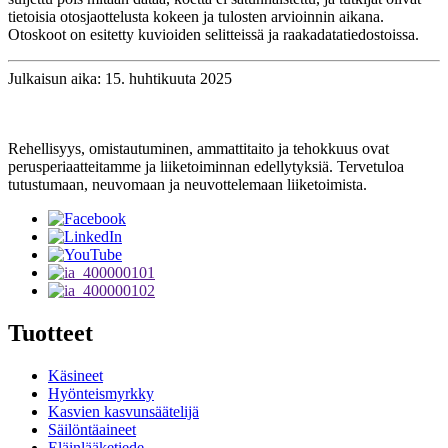
tietoisia otosjaottelusta kokeen ja tulosten arvioinnin aikana.
Otoskoot on esitetty kuvioiden selitteissä ja raakadatatiedostoissa.
Julkaisun aika: 15. huhtikuuta 2025
Rehellisyys, omistautuminen, ammattitaito ja tehokkuus ovat
perusperiaatteitamme ja liiketoiminnan edellytyksiä. Tervetuloa
tutustumaan, neuvomaan ja neuvottelemaan liiketoimista.
Tuotteet
Käsineet
Hyönteismyrkky
Kasvien kasvunsäätelijä
Säilöntäaineet
Eläinlääketiede