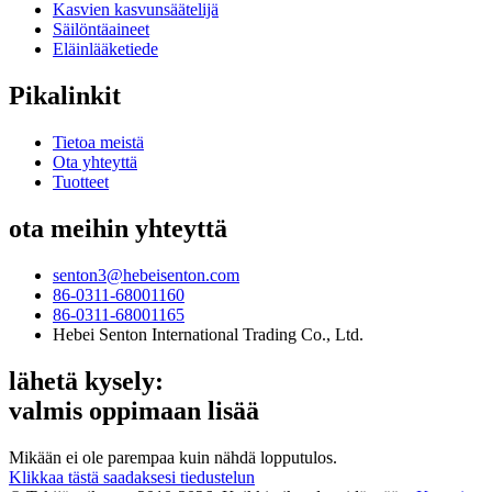
Kasvien kasvunsäätelijä
Säilöntäaineet
Eläinlääketiede
Pikalinkit
Tietoa meistä
Ota yhteyttä
Tuotteet
ota meihin yhteyttä
senton3@hebeisenton.com
86-0311-68001160
86-0311-68001165
Hebei Senton International Trading Co., Ltd.
lähetä kysely:
valmis oppimaan lisää
Mikään ei ole parempaa kuin nähdä lopputulos.
Klikkaa tästä saadaksesi tiedustelun