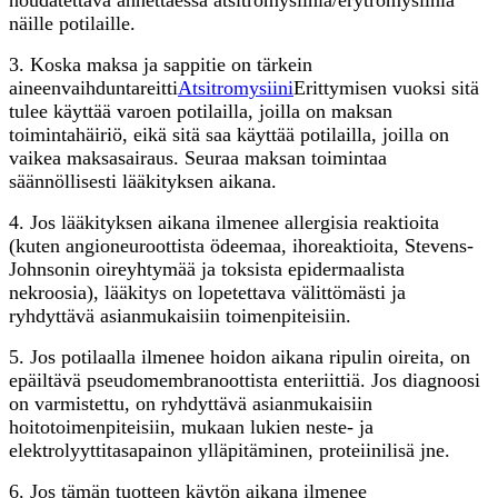
näille potilaille.
3. Koska maksa ja sappitie on tärkein
aineenvaihduntareitti
Atsitromysiini
Erittymisen vuoksi sitä
tulee käyttää varoen potilailla, joilla on maksan
toimintahäiriö, eikä sitä saa käyttää potilailla, joilla on
vaikea maksasairaus. Seuraa maksan toimintaa
säännöllisesti lääkityksen aikana.
4. Jos lääkityksen aikana ilmenee allergisia reaktioita
(kuten angioneuroottista ödeemaa, ihoreaktioita, Stevens-
Johnsonin oireyhtymää ja toksista epidermaalista
nekroosia), lääkitys on lopetettava välittömästi ja
ryhdyttävä asianmukaisiin toimenpiteisiin.
5. Jos potilaalla ilmenee hoidon aikana ripulin oireita, on
epäiltävä pseudomembranoottista enteriittiä. Jos diagnoosi
on varmistettu, on ryhdyttävä asianmukaisiin
hoitotoimenpiteisiin, mukaan lukien neste- ja
elektrolyyttitasapainon ylläpitäminen, proteiinilisä jne.
6. Jos tämän tuotteen käytön aikana ilmenee