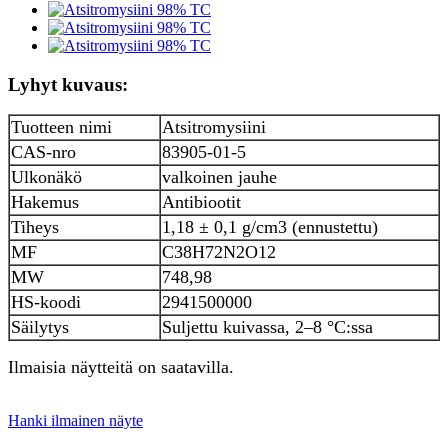
Lyhyt kuvaus:
Tuotteen nimi
Atsitromysiini
CAS-nro
83905-01-5
Ulkonäkö
valkoinen jauhe
Hakemus
Antibiootit
Tiheys
1,18 ± 0,1 g/cm3 (ennustettu)
MF
C38H72N2O12
MW
748,98
HS-koodi
2941500000
Säilytys
Suljettu kuivassa, 2–8 °C:ssa
Ilmaisia ​​näytteitä on saatavilla.
Hanki ilmainen näyte