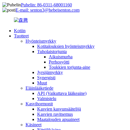
Puhelin: 86-0311-68001160
E-mail: senton3@hebeisenton.com
Kotiin
Tuotteet
Hyönteismyrkky
Kotitalouksien hyönteismyrkky
Tuholaistorjunta
Aikuismurha
Perhosyötti
Toukkien torjunta-aine
Jyrsijämyrkky
Synergisti
Muut
Eläinlääketiede
API (Vaikuttava lääkeaine)
Valmistelu
Kasvihormonit
Kasvien kasvunsäätelijä
Kasvien ravitsemus
Maatalouden apuaineet
Käsineet
Nitriilikäsine