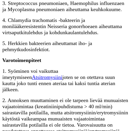
3. Streptococcus pneumoniaen, Haemophilus influenzaen
ja Mycoplasma pneumoniaen aiheuttama keuhkokuume.
4. Chlamydia trachomatis -bakteerin ja
monilääkeresistentin Neisseria gonorrhoeaen aiheuttama
virtsaputkitulehdus ja kohdunkaulantulehdus.
5. Herkkien bakteerien aiheuttamat iho- ja
pehmytkudosinfektiot.
Varotoimenpiteet
1. Syöminen voi vaikuttaa
imeytymiseen
Atsitromysiini
joten se on otettava suun
kautta joko tunti ennen ateriaa tai kaksi tuntia aterian
jälkeen.
2. Annoksen muuttaminen ei ole tarpeen lievää munuaisten
vajaatoimintaa (kreatiniinipuhdistuma > 40 ml/min)
sairastavilla potilailla, mutta atsitromysiinin/erytromysiinin
käytöstä vaikeampaa munuaisten vajaatoimintaa
sairastavilla potilailla ei ole tietoa. Varovaisuutta on
noudatettava annettaessa atsitromysiiniä/erytromysiiniä