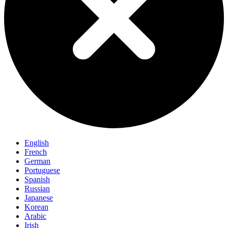
English
French
German
Portuguese
Spanish
Russian
Japanese
Korean
Arabic
Irish