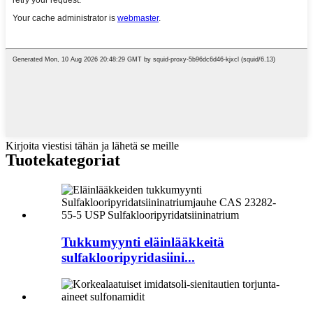
Kirjoita viestisi tähän ja lähetä se meille
Tuote
kategoriat
Tukkumyynti eläinlääkkeitä
sulfaklooripyridasiini...