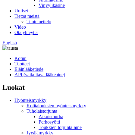
Vinyylikäsine
Uutiset
Tietoa meistä
Tuoteluettelo
Video
Ota yhteyttä
English
Kotiin
Tuotteet
Eläinlääketiede
API (vaikuttava lääkeaine)
Luokat
Hyönteismyrkky
Kotitalouksien hyönteismyrkky
Tuholaistorjunta
Aikuismurha
Perhosyötti
Toukkien torjunta-aine
Jyrsijämyrkky