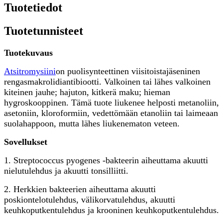
Tuotetiedot
Tuotetunnisteet
Tuotekuvaus
Atsitromysiini
on puolisynteettinen viisitoistajäseninen
rengasmakrolidiantibiootti. Valkoinen tai lähes valkoinen
kiteinen jauhe; hajuton, kitkerä maku; hieman
hygroskooppinen. Tämä tuote liukenee helposti metanoliin,
asetoniin, kloroformiin, vedettömään etanoliin tai laimeaan
suolahappoon, mutta lähes liukenematon veteen.
Sovellukset
1. Streptococcus pyogenes -bakteerin aiheuttama akuutti
nielutulehdus ja akuutti tonsilliitti.
2. Herkkien bakteerien aiheuttama akuutti
poskiontelotulehdus, välikorvatulehdus, akuutti
keuhkoputkentulehdus ja krooninen keuhkoputkentulehdus.