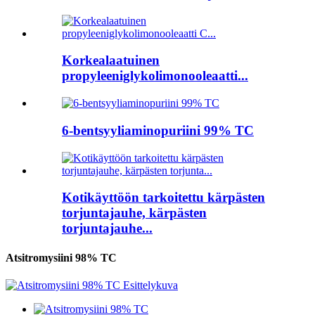
Korkealaatuinen
propyleeniglykolimonooleaatti...
6-bentsyyliaminopuriini 99% TC
Kotikäyttöön tarkoitettu kärpästen
torjuntajauhe, kärpästen
torjuntajauhe...
Atsitromysiini 98% TC