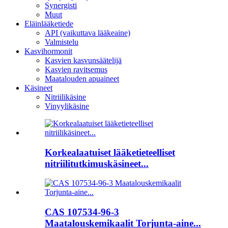
Synergisti
Muut
Eläinlääketiede
API (vaikuttava lääkeaine)
Valmistelu
Kasvihormonit
Kasvien kasvunsäätelijä
Kasvien ravitsemus
Maatalouden apuaineet
Käsineet
Nitriilikäsine
Vinyylikäsine
Korkealaatuiset lääketieteelliset
nitriilitutkimuskäsineet...
CAS 107534-96-3
Maatalouskemikaalit Torjunta-aine...