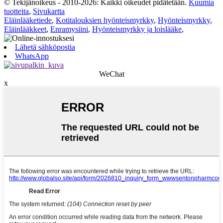
© Tekijänoikeus - 2010-2026: Kaikki oikeudet pidätetään.
Kuumia
tuotteita
,
Sivukartta
Eläinlääketiede
,
Kotitalouksien hyönteismyrkky
,
Hyönteismyrkky
,
Eläinlääkkeet
,
Enramysiini
,
Hyönteismyrkky ja loislääke
,
Lähetä sähköpostia
WhatsApp
WeChat
x