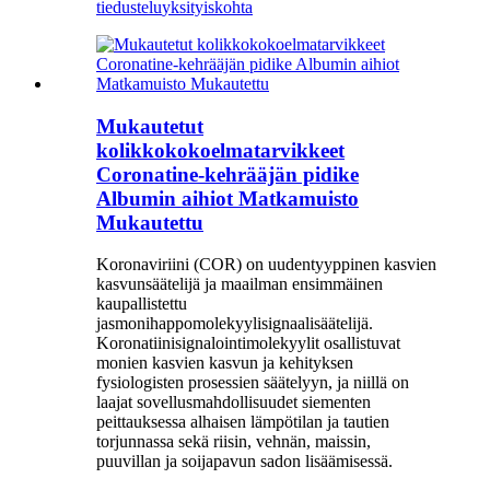
tiedustelu
yksityiskohta
Mukautetut
kolikkokokoelmatarvikkeet
Coronatine-kehrääjän pidike
Albumin aihiot Matkamuisto
Mukautettu
Koronaviriini (COR) on uudentyyppinen kasvien
kasvunsäätelijä ja maailman ensimmäinen
kaupallistettu
jasmonihappomolekyylisignaalisäätelijä.
Koronatiinisignalointimolekyylit osallistuvat
monien kasvien kasvun ja kehityksen
fysiologisten prosessien säätelyyn, ja niillä on
laajat sovellusmahdollisuudet siementen
peittauksessa alhaisen lämpötilan ja tautien
torjunnassa sekä riisin, vehnän, maissin,
puuvillan ja soijapavun sadon lisäämisessä.