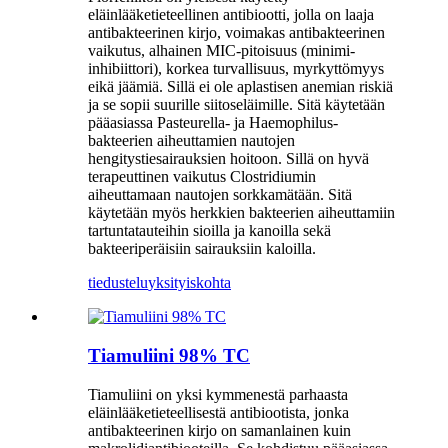
eläinlääketieteellinen antibiootti, jolla on laaja
antibakteerinen kirjo, voimakas antibakteerinen
vaikutus, alhainen MIC-pitoisuus (minimi-
inhibiittori), korkea turvallisuus, myrkyttömyys
eikä jäämiä. Sillä ei ole aplastisen anemian riskiä
ja se sopii suurille siitoseläimille. Sitä käytetään
pääasiassa Pasteurella- ja Haemophilus-
bakteerien aiheuttamien nautojen
hengitystiesairauksien hoitoon. Sillä on hyvä
terapeuttinen vaikutus Clostridiumin
aiheuttamaan nautojen sorkkamätään. Sitä
käytetään myös herkkien bakteerien aiheuttamiin
tartuntatauteihin sioilla ja kanoilla sekä
bakteeriperäisiin sairauksiin kaloilla.
tiedustelu
yksityiskohta
Tiamuliini 98% TC
Tiamuliini on yksi kymmenestä parhaasta
eläinlääketieteellisestä antibiootista, jonka
antibakteerinen kirjo on samanlainen kuin