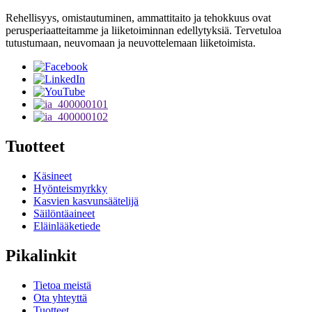
Rehellisyys, omistautuminen, ammattitaito ja tehokkuus ovat
perusperiaatteitamme ja liiketoiminnan edellytyksiä. Tervetuloa
tutustumaan, neuvomaan ja neuvottelemaan liiketoimista.
Tuotteet
Käsineet
Hyönteismyrkky
Kasvien kasvunsäätelijä
Säilöntäaineet
Eläinlääketiede
Pikalinkit
Tietoa meistä
Ota yhteyttä
Tuotteet