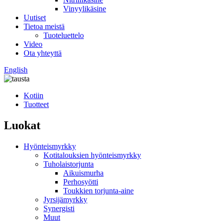
Vinyylikäsine
Uutiset
Tietoa meistä
Tuoteluettelo
Video
Ota yhteyttä
English
Kotiin
Tuotteet
Luokat
Hyönteismyrkky
Kotitalouksien hyönteismyrkky
Tuholaistorjunta
Aikuismurha
Perhosyötti
Toukkien torjunta-aine
Jyrsijämyrkky
Synergisti
Muut