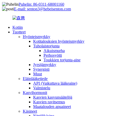
Puhelin: 86-0311-68001160
E-mail: senton3@hebeisenton.com
Kotiin
Tuotteet
Hyönteismyrkky
Kotitalouksien hyönteismyrkky
Tuholaistorjunta
Aikuismurha
Perhosyötti
Toukkien torjunta-aine
Jyrsijämyrkky
Synergisti
Muut
Eläinlääketiede
API (Vaikuttava lääkeaine)
Valmistelu
Kasvihormonit
Kasvien kasvunsäätelijä
Kasvien ravitsemus
Maatalouden apuaineet
Käsineet
Nitriilikäsine