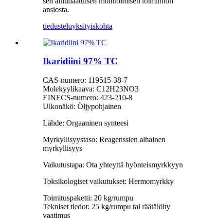
sen ainutlaatuisen monitoimisen toiminnon
ansiosta.
tiedustelu
yksityiskohta
Ikaridiini 97% TC
CAS-numero: 119515-38-7
Molekyylikaava: C12H23NO3
EINECS-numero: 423-210-8
Ulkonäkö: Öljypohjainen
Lähde: Orgaaninen synteesi
Myrkyllisyystaso: Reagenssien alhainen
myrkyllisyys
Vaikutustapa: Ota yhteyttä hyönteismyrkkyyn
Toksikologiset vaikutukset: Hermomyrkky
Toimituspaketti: 20 kg/rumpu
Tekniset tiedot: 25 kg/rumpu tai räätälöity
vaatimus