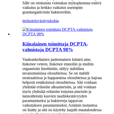
Sille on ominaista voimakas mykoplasmaa estävä
vaikutus ja heikko vaikutus useimpiin
gramnegatiivisiin bakteereihin.
tiedustelu
yksityiskohta
Kiinalainen toimittaja DCPTA-
valmistaja DCPTA 98%
Vaaleankeltainen jauhemainen kiinteä aine,
liukenee veteen, liukenee etanoliin ja muihin
orgaanisiin liuottimiin, säilyy stabiilina
tavanomaisissa olosuhteissa. Se on stabiili
neutraaleissa ja happamissa olosuhteissa ja hajoaa
helposti emäksisissä olosuhteissa. Sitä voidaan
yhdistää erilaisiin alkuaineisiin, ja sitä voidaan
myös yhdistää erilaisiin torjunta-aineisiin ja
lannoitteisiin kasvien taudinkestävyyden
parantamiseksi ja bakteereja tappavan
vaikutuksen parantamiseksi; Amiinin tuotantoa
on lisätty ja sitä on käytetty laajalti maataloudessa