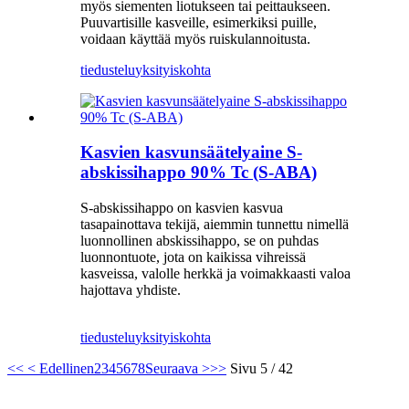
myös siementen liotukseen tai peittaukseen.
Puuvartisille kasveille, esimerkiksi puille,
voidaan käyttää myös ruiskulannoitusta.
tiedustelu
yksityiskohta
Kasvien kasvunsäätelyaine S-
abskissihappo 90% Tc (S-ABA)
S-abskissihappo on kasvien kasvua
tasapainottava tekijä, aiemmin tunnettu nimellä
luonnollinen abskissihappo, se on puhdas
luonnontuote, jota on kaikissa vihreissä
kasveissa, valolle herkkä ja voimakkaasti valoa
hajottava yhdiste.
tiedustelu
yksityiskohta
<<
< Edellinen
2
3
4
5
6
7
8
Seuraava >
>>
Sivu 5 / 42