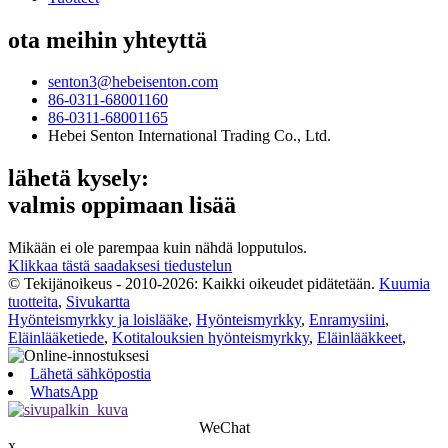
ota meihin yhteyttä
senton3@hebeisenton.com
86-0311-68001160
86-0311-68001165
Hebei Senton International Trading Co., Ltd.
lähetä kysely:
valmis oppimaan lisää
Mikään ei ole parempaa kuin nähdä lopputulos.
Klikkaa tästä saadaksesi tiedustelun
© Tekijänoikeus - 2010-2026: Kaikki oikeudet pidätetään.
Kuumia
tuotteita
,
Sivukartta
Hyönteismyrkky ja loislääke
,
Hyönteismyrkky
,
Enramysiini
,
Eläinlääketiede
,
Kotitalouksien hyönteismyrkky
,
Eläinlääkkeet
,
Lähetä sähköpostia
WhatsApp
WeChat
x