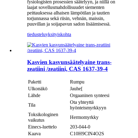
fysiologisten prosessien säätelyyn, ja niillä on
laajat sovellusmahdollisuudet siementen
peittauksessa alhaisen lämpötilan ja tautien
torjunnassa sekä riisin, vehnän, maissin,
puuvillan ja soijapavun sadon lisäämisessä.
tiedustelu
yksityiskohta
Kasvien kasvunsäätelyaine trans-
zeatiini /zeatiini, CAS 1637-39-4
Paketti
Rumpu
Ulkonäkö
Jauhe[
Lähde
Orgaaninen synteesi
Ota yhteyttä
Tila
hyönteismyrkkyyn
Toksikologinen
Hermomyrkky
vaikutus
Einecs-luettelo
203-044-0
Kaava
C10H9ClN4O2S