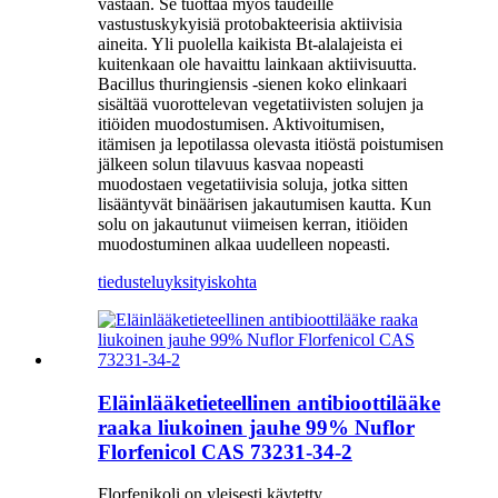
vastaan. Se tuottaa myös taudeille
vastustuskykyisiä protobakteerisia aktiivisia
aineita. Yli puolella kaikista Bt-alalajeista ei
kuitenkaan ole havaittu lainkaan aktiivisuutta.
Bacillus thuringiensis -sienen koko elinkaari
sisältää vuorottelevan vegetatiivisten solujen ja
itiöiden muodostumisen. Aktivoitumisen,
itämisen ja lepotilassa olevasta itiöstä poistumisen
jälkeen solun tilavuus kasvaa nopeasti
muodostaen vegetatiivisia soluja, jotka sitten
lisääntyvät binäärisen jakautumisen kautta. Kun
solu on jakautunut viimeisen kerran, itiöiden
muodostuminen alkaa uudelleen nopeasti.
tiedustelu
yksityiskohta
Eläinlääketieteellinen antibioottilääke
raaka liukoinen jauhe 99% Nuflor
Florfenicol CAS 73231-34-2
Florfenikoli on yleisesti käytetty