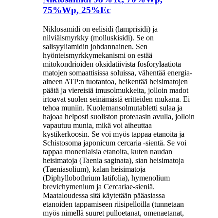
75%Wp, 25%Ec
Niklosamidi on eelisidi (lamprisidi) ja
nilviäismyrkky (molluskisidi). Se on
salisyyliamidin johdannainen. Sen
hyönteismyrkkymekanismi on estää
mitokondrioiden oksidatiivista fosforylaatiota
matojen somaattisissa soluissa, vähentää energia-
aineen ATP:n tuotantoa, heikentää heisimatojen
päätä ja viereisiä imusolmukkeita, jolloin madot
irtoavat suolen seinämästä eritteiden mukana. Ei
tehoa muniin. Kuolemansolmutabletti sulaa ja
hajoaa helposti suoliston proteaasin avulla, jolloin
vapautuu munia, mikä voi aiheuttaa
kystikerkoosin. Se voi myös tappaa etanoita ja
Schistosoma japonicum cercaria -sientä. Se voi
tappaa monenlaisia ​​etanoita, kuten naudan
heisimatoja (Taenia saginata), sian heisimatoja
(Taeniasolium), kalan heisimatoja
(Diphyllobothrium latifolia), hymenolium
brevichymenium ja Cercariae-sieniä.
Maataloudessa sitä käytetään pääasiassa
etanoiden tappamiseen riisipelloilla (tunnetaan
myös nimellä suuret pulloetanat, omenaetanat,