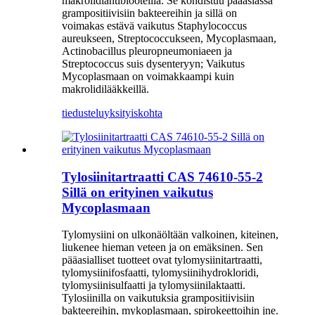
makrolidiantibiooteilla. Se kohdistuu pääasiassa
grampositiivisiin bakteereihin ja sillä on
voimakas estävä vaikutus Staphylococcus
aureukseen, Streptococcukseen, Mycoplasmaan,
Actinobacillus pleuropneumoniaeen ja
Streptococcus suis dysenteryyn; Vaikutus
Mycoplasmaan on voimakkaampi kuin
makrolidilääkkeillä.
tiedustelu
yksityiskohta
Tylosiinitartraatti CAS 74610-55-2
Sillä on erityinen vaikutus
Mycoplasmaan
Tylomysiini on ulkonäöltään valkoinen, kiteinen,
liukenee hieman veteen ja on emäksinen. Sen
pääasialliset tuotteet ovat tylomysiinitartraatti,
tylomysiinifosfaatti, tylomysiinihydrokloridi,
tylomysiinisulfaatti ja tylomysiinilaktaatti.
Tylosiinilla on vaikutuksia grampositiivisiin
bakteereihin, mykoplasmaan, spirokeettoihin jne.