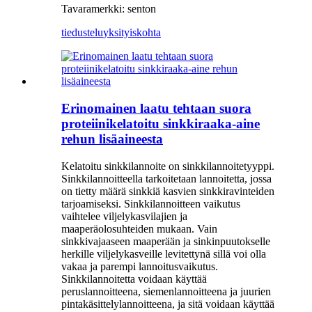
Tavaramerkki: senton
tiedustelu
yksityiskohta
Erinomainen laatu tehtaan suora
proteiinikelatoitu sinkkiraaka-aine
rehun lisäaineesta
Kelatoitu sinkkilannoite on sinkkilannoitetyyppi.
Sinkkilannoitteella tarkoitetaan lannoitetta, jossa
on tietty määrä sinkkiä kasvien sinkkiravinteiden
tarjoamiseksi. Sinkkilannoitteen vaikutus
vaihtelee viljelykasvilajien ja
maaperäolosuhteiden mukaan. Vain
sinkkivajaaseen maaperään ja sinkinpuutokselle
herkille viljelykasveille levitettynä sillä voi olla
vakaa ja parempi lannoitusvaikutus.
Sinkkilannoitetta voidaan käyttää
peruslannoitteena, siemenlannoitteena ja juurien
pintakäsittelylannoitteena, ja sitä voidaan käyttää