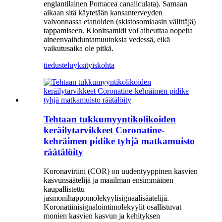
englantilainen Pomacea canaliculata). Samaan
aikaan sitä käytetään kansanterveyden
valvonnassa etanoiden (skistosomiaasin välittäjä)
tappamiseen. Klonitsamidi voi aiheuttaa nopeita
aineenvaihduntamuutoksia vedessä, eikä
vaikutusaika ole pitkä.
tiedustelu
yksityiskohta
Tehtaan tukkumyyntikolikoiden
keräilytarvikkeet Coronatine-
kehräimen pidike tyhjä matkamuisto
räätälöity
Koronaviriini (COR) on uudentyyppinen kasvien
kasvunsäätelijä ja maailman ensimmäinen
kaupallistettu
jasmonihappomolekyylisignaalisäätelijä.
Koronatiinisignalointimolekyylit osallistuvat
monien kasvien kasvun ja kehityksen