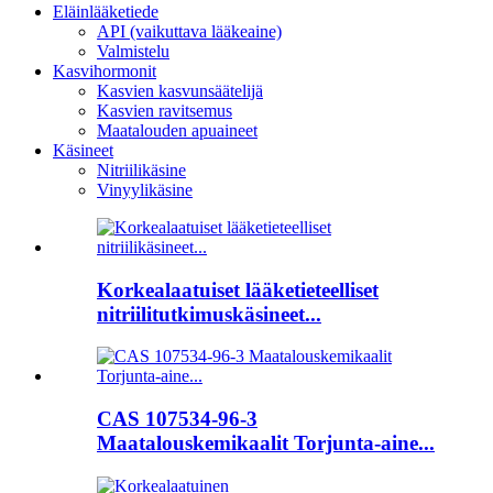
Eläinlääketiede
API (vaikuttava lääkeaine)
Valmistelu
Kasvihormonit
Kasvien kasvunsäätelijä
Kasvien ravitsemus
Maatalouden apuaineet
Käsineet
Nitriilikäsine
Vinyylikäsine
Korkealaatuiset lääketieteelliset
nitriilitutkimuskäsineet...
CAS 107534-96-3
Maatalouskemikaalit Torjunta-aine...