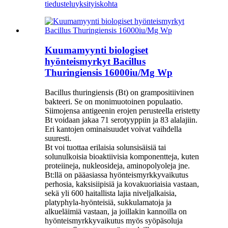
tiedustelu
yksityiskohta
Kuumamyynti biologiset
hyönteismyrkyt Bacillus
Thuringiensis 16000iu/Mg Wp
Bacillus thuringiensis (Bt) on grampositiivinen
bakteeri. Se on monimuotoinen populaatio.
Siimojensa antigeenin erojen perusteella eristetty
Bt voidaan jakaa 71 serotyyppiin ja 83 alalajiin.
Eri kantojen ominaisuudet voivat vaihdella
suuresti.
Bt voi tuottaa erilaisia ​​solunsisäisiä tai
solunulkoisia bioaktiivisia komponentteja, kuten
proteiineja, nukleosideja, aminopolyoleja jne.
Bt:llä on pääasiassa hyönteismyrkkyvaikutus
perhosia, kaksisiipisiä ja kovakuoriaisia ​​vastaan,
sekä yli 600 haitallista lajia niveljalkaisia,
platyphyla-hyönteisiä, sukkulamatoja ja
alkueläimiä vastaan, ja joillakin kannoilla on
hyönteismyrkkyvaikutus myös syöpäsoluja