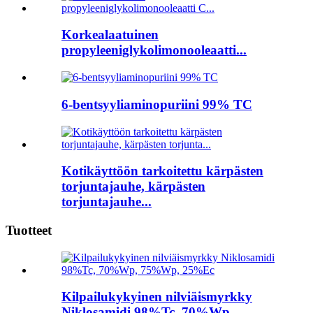
Korkealaatuinen
propyleeniglykolimonooleaatti...
6-bentsyyliaminopuriini 99% TC
Kotikäyttöön tarkoitettu kärpästen
torjuntajauhe, kärpästen
torjuntajauhe...
Tuotteet
Kilpailukykyinen nilviäismyrkky
Niklosamidi 98%Tc, 70%Wp,