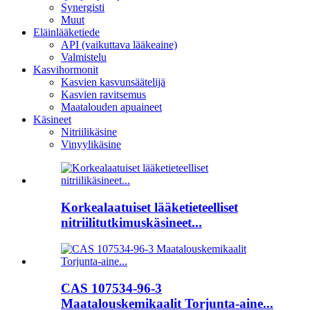
Synergisti
Muut
Eläinlääketiede
API (vaikuttava lääkeaine)
Valmistelu
Kasvihormonit
Kasvien kasvunsäätelijä
Kasvien ravitsemus
Maatalouden apuaineet
Käsineet
Nitriilikäsine
Vinyylikäsine
Korkealaatuiset lääketieteelliset
nitriilitutkimuskäsineet...
CAS 107534-96-3
Maatalouskemikaalit Torjunta-aine...