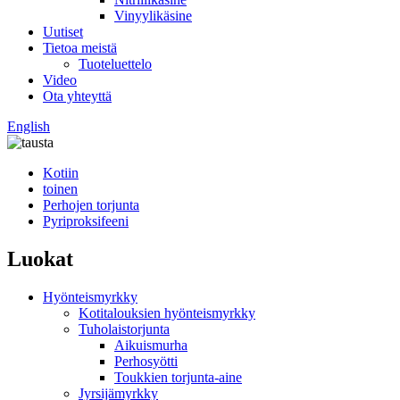
Vinyylikäsine
Uutiset
Tietoa meistä
Tuoteluettelo
Video
Ota yhteyttä
English
Kotiin
toinen
Perhojen torjunta
Pyriproksifeeni
Luokat
Hyönteismyrkky
Kotitalouksien hyönteismyrkky
Tuholaistorjunta
Aikuismurha
Perhosyötti
Toukkien torjunta-aine
Jyrsijämyrkky