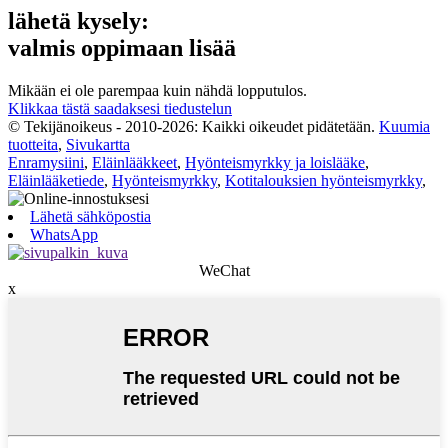
lähetä kysely:
valmis oppimaan lisää
Mikään ei ole parempaa kuin nähdä lopputulos.
Klikkaa tästä saadaksesi tiedustelun
© Tekijänoikeus - 2010-2026: Kaikki oikeudet pidätetään.
Kuumia
tuotteita
,
Sivukartta
Enramysiini
,
Eläinlääkkeet
,
Hyönteismyrkky ja loislääke
,
Eläinlääketiede
,
Hyönteismyrkky
,
Kotitalouksien hyönteismyrkky
,
Lähetä sähköpostia
WhatsApp
WeChat
x