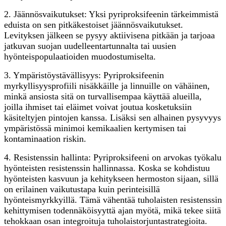
2. Jäännösvaikutukset: Yksi pyriproksifeenin tärkeimmistä
eduista on sen pitkäkestoiset jäännösvaikutukset.
Levityksen jälkeen se pysyy aktiivisena pitkään ja tarjoaa
jatkuvan suojan uudelleentartunnalta tai uusien
hyönteispopulaatioiden muodostumiselta.
3. Ympäristöystävällisyys: Pyriproksifeenin
myrkyllisyysprofiili nisäkkäille ja linnuille on vähäinen,
minkä ansiosta sitä on turvallisempaa käyttää alueilla,
joilla ihmiset tai eläimet voivat joutua kosketuksiin
käsiteltyjen pintojen kanssa. Lisäksi sen alhainen pysyvyys
ympäristössä minimoi kemikaalien kertymisen tai
kontaminaation riskin.
4. Resistenssin hallinta: Pyriproksifeeni on arvokas työkalu
hyönteisten resistenssin hallinnassa. Koska se kohdistuu
hyönteisten kasvuun ja kehitykseen hermoston sijaan, sillä
on erilainen vaikutustapa kuin perinteisillä
hyönteismyrkkyillä. Tämä vähentää tuholaisten resistenssin
kehittymisen todennäköisyyttä ajan myötä, mikä tekee siitä
tehokkaan osan integroituja tuholaistorjuntastrategioita.