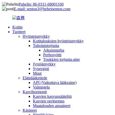
Puhelin: 86-0311-68001160
E-mail: senton3@hebeisenton.com
Kotiin
Tuotteet
Hyönteismyrkky
Kotitalouksien hyönteismyrkky
Tuholaistorjunta
Aikuismurha
Perhosyötti
Toukkien torjunta-aine
Jyrsijämyrkky
Synergisti
Muut
Eläinlääketiede
API (Vaikuttava lääkeaine)
Valmistelu
Kasvihormonit
Kasvien kasvunsäätelijä
Kasvien ravitsemus
Maatalouden apuaineet
Käsineet
Nitriilikäsine