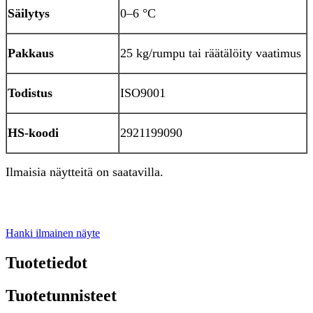
Säilytys
0–6 °C
Pakkaus
25 kg/rumpu tai räätälöity vaatimus
Todistus
ISO9001
HS-koodi
2921199090
Ilmaisia ​​näytteitä on saatavilla.
Hanki ilmainen näyte
Tuotetiedot
Tuotetunnisteet