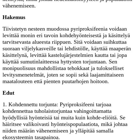
vähenemiseen.
Hakemus
Tiivistetyn nesteen muodossa pyriproksifeenia voidaan
levittää monin eri tavoin kohdehyönteisestä ja käsittelyä
tarvitsevasta alueesta riippuen. Sitä voidaan suihkuttaa
suoraan viljelykasveille tai lehdistölle, käyttää maaperän
käsittelynä, levittää kastelujärjestelmien kautta tai jopa
käyttää sumutinlaitteessa hyttysten torjuntaan. Sen
monipuolisuus mahdollistaa tehokkaat ja tulokselliset
levitysmenetelmät, joten se sopii sekä laajamittaiseen
maatalouteen että pienten puutarhojen hoitoon.
Edut
1. Kohdennettu torjunta: Pyriproksifeeni tarjoaa
kohdennettua tuholaistorjuntaa vahingoittamatta
hyödyllisiä hyönteisiä tai muita kuin kohde-eliöitä. Se
häiritsee valikoivasti hyönteispopulaatiota, mikä johtaa
niiden määrän vähenemiseen ja ylläpitää samalla
ekosysteemin tasapainoa.