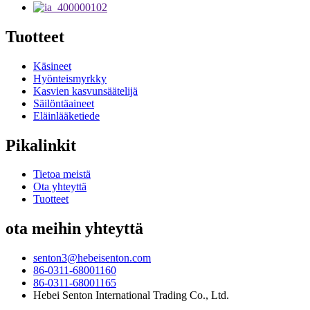
Tuotteet
Käsineet
Hyönteismyrkky
Kasvien kasvunsäätelijä
Säilöntäaineet
Eläinlääketiede
Pikalinkit
Tietoa meistä
Ota yhteyttä
Tuotteet
ota meihin yhteyttä
senton3@hebeisenton.com
86-0311-68001160
86-0311-68001165
Hebei Senton International Trading Co., Ltd.