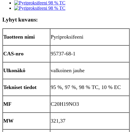
Lyhyt kuvaus:
Tuotteen nimi
Pyriproksifeeni
CAS-nro
95737-68-1
Ulkonäkö
valkoinen jauhe
Tekniset tiedot
95 %, 97 %, 98 % TC, 10 % EC
MF
C20H19NO3
MW
321,37