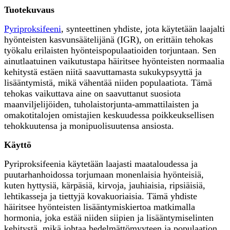
Tuotekuvaus
Pyriproksifeeni
, synteettinen yhdiste, jota käytetään laajalti
hyönteisten kasvunsäätelijänä (IGR), on erittäin tehokas
työkalu erilaisten hyönteispopulaatioiden torjuntaan. Sen
ainutlaatuinen vaikutustapa häiritsee hyönteisten normaalia
kehitystä estäen niitä saavuttamasta sukukypsyyttä ja
lisääntymistä, mikä vähentää niiden populaatiota. Tämä
tehokas vaikuttava aine on saavuttanut suosiota
maanviljelijöiden, tuholaistorjunta-ammattilaisten ja
omakotitalojen omistajien keskuudessa poikkeuksellisen
tehokkuutensa ja monipuolisuutensa ansiosta.
Käyttö
Pyriproksifeenia käytetään laajasti maataloudessa ja
puutarhanhoidossa torjumaan monenlaisia ​​hyönteisiä,
kuten hyttysiä, kärpäsiä, kirvoja, jauhiaisia, ripsiäisiä,
lehtikasseja ja tiettyjä kovakuoriaisia. Tämä yhdiste
häiritsee hyönteisten lisääntymiskiertoa matkimalla
hormonia, joka estää niiden siipien ja lisääntymiselinten
kehitystä, mikä johtaa hedelmättömyyteen ja populaation