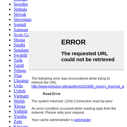
Sesotho
Sinhala
Slovak
Slovenian
Somali
Samoan
Scots Gaelic
Shona
Sindhi
Sundanese
Swahili
Tajik
Tamil
Telugu
Thai
Ukrainian
Urdu
Uzbek
Vietnamese
Welsh
Xhosa
Yiddish
Yoruba
Zulu
Kinyarwanda