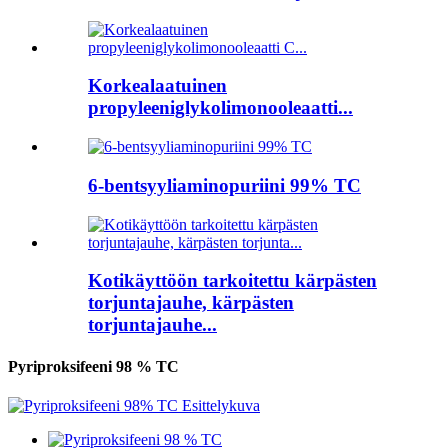
Korkealaatuinen
propyleeniglykolimonooleaatti...
6-bentsyyliaminopuriini 99% TC
Kotikäyttöön tarkoitettu kärpästen
torjuntajauhe, kärpästen
torjuntajauhe...
Pyriproksifeeni 98 % TC