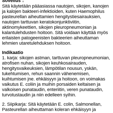
Sovellus：
Sitä käytetään pääasiassa nautojen, sikojen, kanojen
ja kalojen bakteeri-infektioiden, kuten Haemophilus
pasteurellan aiheuttamien hengitystiesairauksien,
nautojen tarttuvan keratokonjunktiviitin,
aktinomykeettien, sikojen pleuropneumonian ja
kalantulehdusten hoitoon. Sitä voidaan käyttää myös
erilaisten patogeenisten bakteerien aiheuttaman
lehmien utaretulehduksen hoitoon.
Indikaatio
1. karja: sikojen astman, tarttuvan pleuropneumonian,
atrofisen nuhan, sikojen keuhkosairauden,
hengitysvaikeuksien, lämpötilan nousun, yskän,
tukehtumisen, rehun saannin vähenemisen,
kuihtumisen jne. ehkäisyyn ja hoitoon, on voimakas
vaikutus E. coliin ja muihin porsaiden keltaisen ja
valkoisen punataudin, enteriitin, veren punataudin,
turvotustaudin ja niin edelleen syihin.
2. Siipikarja: Sitä käytetään E. colin, Salmonellan,
Pasteurellan aiheuttaman koleran ehkäisyyn ja