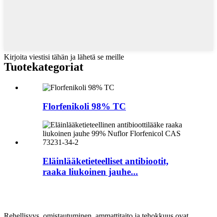
Kirjoita viestisi tähän ja lähetä se meille
Tuote
kategoriat
Florfenikoli 98% TC
Eläinlääketieteelliset antibiootit,
raaka liukoinen jauhe...
Rehellisyys, omistautuminen, ammattitaito ja tehokkuus ovat