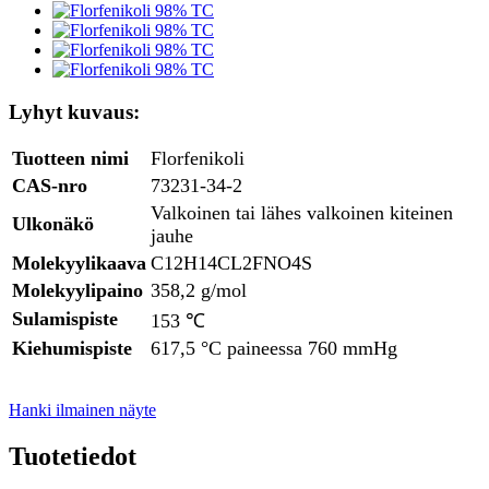
Lyhyt kuvaus:
Tuotteen nimi
Florfenikoli
CAS-nro
73231-34-2
Valkoinen tai lähes valkoinen kiteinen
Ulkonäkö
jauhe
Molekyylikaava
C12H14CL2FNO4S
Molekyylipaino
358,2 g/mol
Sulamispiste
153 ℃
Kiehumispiste
617,5 °C paineessa 760 mmHg
Hanki ilmainen näyte
Tuotetiedot