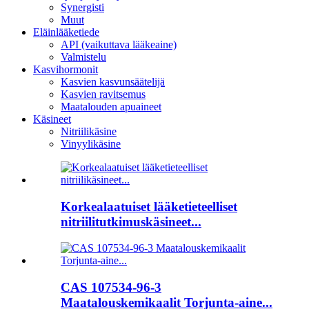
Synergisti
Muut
Eläinlääketiede
API (vaikuttava lääkeaine)
Valmistelu
Kasvihormonit
Kasvien kasvunsäätelijä
Kasvien ravitsemus
Maatalouden apuaineet
Käsineet
Nitriilikäsine
Vinyylikäsine
Korkealaatuiset lääketieteelliset
nitriilitutkimuskäsineet...
CAS 107534-96-3
Maatalouskemikaalit Torjunta-aine...