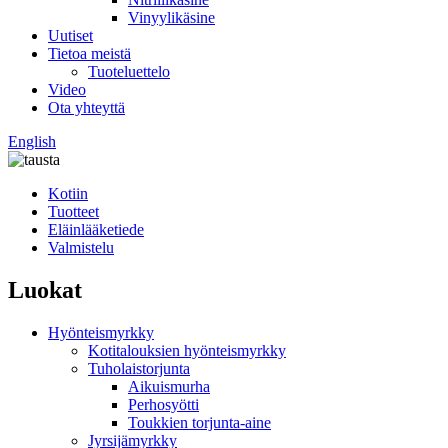
Vinyylikäsine
Uutiset
Tietoa meistä
Tuoteluettelo
Video
Ota yhteyttä
English
Kotiin
Tuotteet
Eläinlääketiede
Valmistelu
Luokat
Hyönteismyrkky
Kotitalouksien hyönteismyrkky
Tuholaistorjunta
Aikuismurha
Perhosyötti
Toukkien torjunta-aine
Jyrsijämyrkky