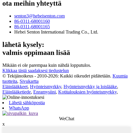
ota meihin yhteyttä
senton3@hebeisenton.com
86-0311-68001160
86-0311-68001165
Hebei Senton International Trading Co., Ltd.
lähetä kysely:
valmis oppimaan lisää
Mikään ei ole parempaa kuin nähdä lopputulos.
Klikkaa tästä saadaksesi tiedustelun
© Tekijänoikeus - 2010-2026: Kaikki oikeudet pidätetään.
Kuumia
tuotteita
,
Sivukartta
Eläinlääkkeet
,
Hyönteismyrkky
,
Hyönteismyrkky ja loislääke
,
Eläinlääketiede
,
Enramysiini
,
Kotitalouksien hyönteismyrkky
,
Lähetä sähköpostia
WhatsApp
WeChat
x