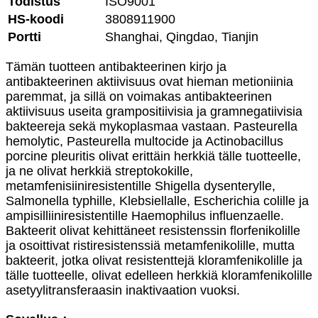
Todistus
ISO9001
HS-koodi
3808911900
Portti
Shanghai, Qingdao, Tianjin
Tämän tuotteen antibakteerinen kirjo ja
antibakteerinen aktiivisuus ovat hieman metioniinia
paremmat, ja sillä on voimakas antibakteerinen
aktiivisuus useita grampositiivisia ja gramnegatiivisia
bakteereja sekä mykoplasmaa vastaan. Pasteurella
hemolytic, Pasteurella multocide ja Actinobacillus
porcine pleuritis olivat erittäin herkkiä tälle tuotteelle,
ja ne olivat herkkiä streptokokille,
metamfenisiiniresistentille Shigella dysenterylle,
Salmonella typhille, Klebsiellalle, Escherichia colille ja
ampisilliiniresistentille Haemophilus influenzaelle.
Bakteerit olivat kehittäneet resistenssin florfenikolille
ja osoittivat ristiresistenssiä metamfenikolille, mutta
bakteerit, jotka olivat resistenttejä kloramfenikolille ja
tälle tuotteelle, olivat edelleen herkkiä kloramfenikolille
asetyylitransferaasin inaktivaation vuoksi.