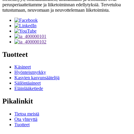
perusperiaatteitamme ja liiketoiminnan edellytyksiä. Tervetuloa
tutustumaan, neuvomaan ja neuvottelemaan liiketoimista.
Tuotteet
Käsineet
Hyönteismyrkky
Kasvien kasvunsäätelijä
Säilöntäaineet
Eläinlääketiede
Pikalinkit
Tietoa meistä
Ota yhteyttä
Tuotteet