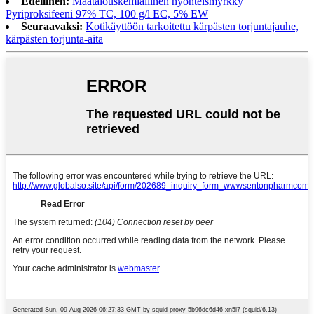
Edellinen:
Maatalouskemiallinen hyönteismyrkky
Pyriproksifeeni 97% TC, 100 g/l EC, 5% EW
Seuraavaksi:
Kotikäyttöön tarkoitettu kärpästen torjuntajauhe,
kärpästen torjunta-aita