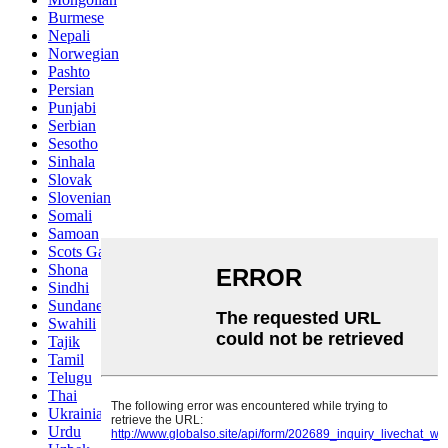
Burmese
Nepali
Norwegian
Pashto
Persian
Punjabi
Serbian
Sesotho
Sinhala
Slovak
Slovenian
Somali
Samoan
Scots Gaelic
Shona
Sindhi
Sundanese
Swahili
Tajik
Tamil
Telugu
Thai
Ukrainian
Urdu