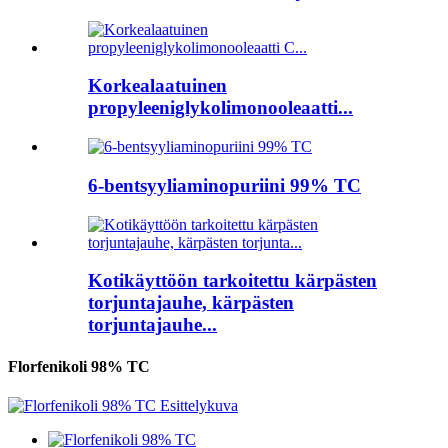
Korkealaatuinen
propyleeniglykolimonooleaatti...
6-bentsyyliaminopuriini 99% TC
Kotikäyttöön tarkoitettu kärpästen
torjuntajauhe, kärpästen
torjuntajauhe...
Florfenikoli 98% TC