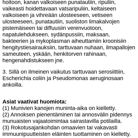
hoitoon, kanan valkoiseen punatautiin, ripuliin,
vaikeasti hoidettavaan vatsaripuliin, keltaiseen
valkoiseen ja vihreään ulosteeseen, vetiseen
ulosteeseen, punatautiin, suoliston limakalvojen
pistemäiseen tai diffuusiin verenvuotoon,
napatulehdukseen, sydänpussiin, maksaan,
bakteerien ja mykoplasman aiheuttamiin kroonisiin
hengitystiesairauksiin, tarttuvaan nuhaan, ilmapallojen
sameuteen, yskään, henkitorven rahinaan,
hengenahdistukseen jne.
3. Sillä on ilmeinen vaikutus tarttuvaan serosiittiin,
Escherichia coliin ja Pseudomonas aeruginosaan
ankoilla.
Asiat vaativat huomiota:
(1) Munivien kanojen muninta-aika on kielletty.
(2) Annoksen pienentäminen tai annosvälin pidennys
munuaisten vajaatoimintaa sairastavilla potilailla.
(3) Rokotusajankohdan omaavien tai vakavasti
immuunipuutteisten eläinten tuottaminen on kielletty.