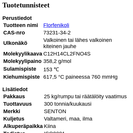
Tuotetunnisteet
Perustiedot
Tuotteen nimi
Florfenikoli
CAS-nro
73231-34-2
Valkoinen tai lähes valkoinen
Ulkonäkö
kiteinen jauhe
Molekyylikaava
C12H14CL2FNO4S
Molekyylipaino
358,2 g/mol
Sulamispiste
153 ℃
Kiehumispiste
617,5 °C paineessa 760 mmHg
Lisätiedot
Pakkaus
25 kg/rumpu tai räätälöity vaatimus
Tuottavuus
300 tonnia/kuukausi
Merkki
SENTON
Kuljetus
Valtameri, maa, ilma
Alkuperäpaikka
Kiina