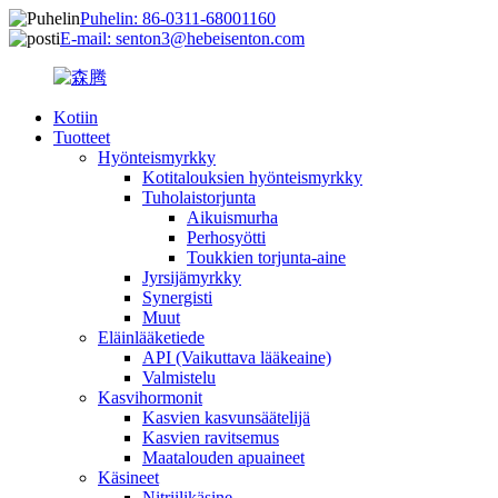
Puhelin: 86-0311-68001160
E-mail: senton3@hebeisenton.com
Kotiin
Tuotteet
Hyönteismyrkky
Kotitalouksien hyönteismyrkky
Tuholaistorjunta
Aikuismurha
Perhosyötti
Toukkien torjunta-aine
Jyrsijämyrkky
Synergisti
Muut
Eläinlääketiede
API (Vaikuttava lääkeaine)
Valmistelu
Kasvihormonit
Kasvien kasvunsäätelijä
Kasvien ravitsemus
Maatalouden apuaineet
Käsineet
Nitriilikäsine